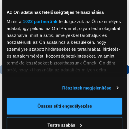
Neked ajánljuk
Az Ön adatainak felelősségteljes felhasználása
Mi és a
1022 partnerünk
feldolgozzuk az Ön személyes
adatait, így például az Ön IP-címét, olyan technológiákat
használva, mint a sütik, amelyekkel tárolhatjuk és
hozzáférünk az Ön adataihoz a készülékén, hogy
személyre szabott hirdetéseket és tartalmakat, hirdetés-
és tartalommérést, közönségbetekintéseket, valamint
termékfejlesztéseket biztosíthassunk Önnek. Ön dönt
arról, hogy ki használja az adatait és milyen célra.
Termék adatlap
Termék adatlap
Ha engedélyezi, a következőt is meg szeretnénk tenni:
Részletek megjelenítése
Információgyűjtés az Ön földrajzi
Gorenje NRS8182KX Side
Gorenje N619EAXL4
elhelyezkedéséről pár méteres pontossággal
by side hűtőszekrény
Alulfagyasztós
Az Ön készülékén beazonosítása annak konkrét
Összes süti engedélyezése
kombinált hűtőszekrény
tulajdonságainak (ujjlenyomat) aktív ellenőrzésével
199 999 Ft
179 999 Ft
Tudjon meg többet személyes adatainak feldolgozási
Testre szabás
módjairól és adja meg preferenciáit a
Részletek