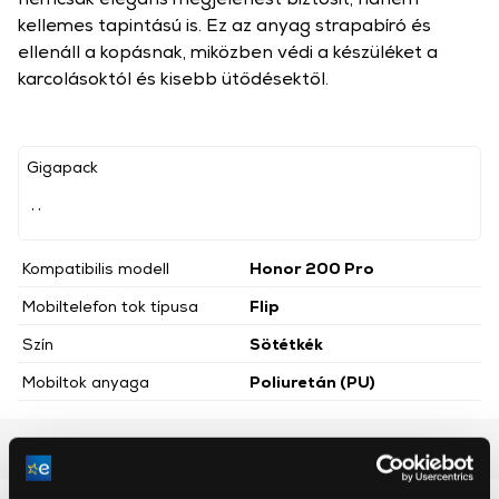
kellemes tapintású is. Ez az anyag strapabíró és
ellenáll a kopásnak, miközben védi a készüléket a
karcolásoktól és kisebb ütődésektől.
Gigapack
, ,
Kompatibilis modell
Honor 200 Pro
Mobiltelefon tok típusa
Flip
Szín
Sötétkék
Mobiltok anyaga
Poliuretán (PU)
Részletes ismertető