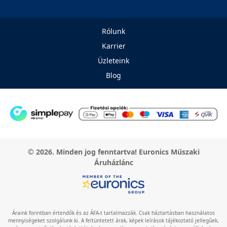
Rólunk
Karrier
Üzleteink
Blog
© 2026. Minden jog fenntartva! Euronics Műszaki
Áruházlánc
Áraink forintban értendők és az ÁFA-t tartalmazzák. Csak háztartásban használatos
mennyiségeket szolgálunk ki. A feltüntetett árak, képek leírások tájékoztató jellegűek,