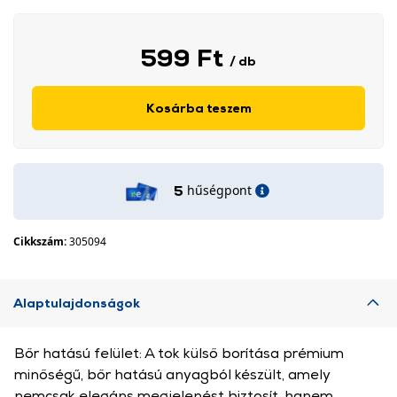
599 Ft
/ db
Kosárba teszem
hűségpont
5
Cikkszám:
305094
Alaptulajdonságok
Bőr hatású felület: A tok külső borítása prémium
minőségű, bőr hatású anyagból készült, amely
nemcsak elegáns megjelenést biztosít, hanem