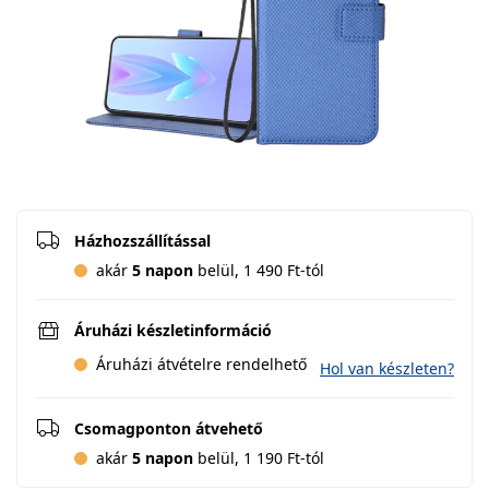
Házhozszállítással
akár
5 napon
belül, 1 490 Ft-tól
Áruházi készletinformáció
Áruházi átvételre rendelhető
Hol van készleten?
Csomagponton átvehető
akár
5 napon
belül, 1 190 Ft-tól