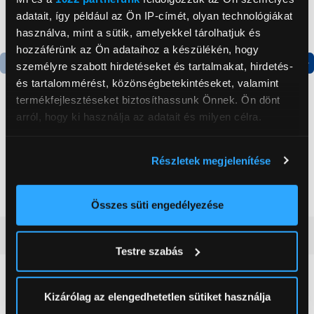
adatait, így például az Ön IP-címét, olyan technológiákat
használva, mint a sütik, amelyekkel tárolhatjuk és
hozzáférünk az Ön adataihoz a készülékén, hogy
személyre szabott hirdetéseket és tartalmakat, hirdetés-
Termék adatlap
Termék adatlap
és tartalommérést, közönségbetekintéseket, valamint
termékfejlesztéseket biztosíthassunk Önnek. Ön dönt
arról, hogy ki használja az adatait és milyen célra.
Gorenje NRS8182KX Side
Gorenje N619EAXL4
by side hűtőszekrény
Alulfagyasztós
Ha engedélyezi, a következőt is meg szeretnénk tenni:
kombinált hűtőszekrény
Részletek megjelenítése
Információgyűjtés az Ön földrajzi
199 999 Ft
179 999 Ft
elhelyezkedéséről pár méteres pontossággal
Az Ön készülékén beazonosítása annak konkrét
Összes süti engedélyezése
tulajdonságainak (ujjlenyomat) aktív ellenőrzésével
Vásárlói vélemények
(0)
Tudjon meg többet személyes adatainak feldolgozási
Testre szabás
módjairól és adja meg preferenciáit a
Részletek
pontban
. Bármikor módosíthatja vagy visszavonhatja a
0
Sütinyilatkozathoz való hozzájárulását.
Kizárólag az elengedhetetlen sütiket használja