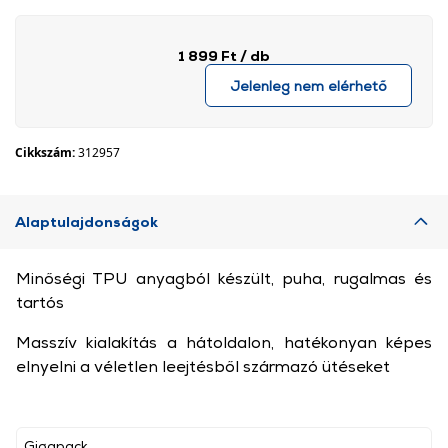
1 899 Ft
/ db
Jelenleg nem elérhető
Cikkszám:
312957
Alaptulajdonságok
Minőségi TPU anyagból készült, puha, rugalmas és
tartós
Masszív kialakítás a hátoldalon, hatékonyan képes
elnyelni a véletlen leejtésből származó ütéseket
Gigapack