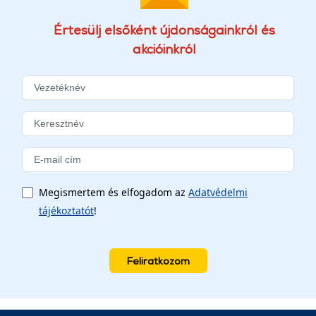
Értesülj elsőként újdonságainkról és
akcióinkról
Megismertem és elfogadom az
Adatvédelmi
tájékoztatót
!
Feliratkozom