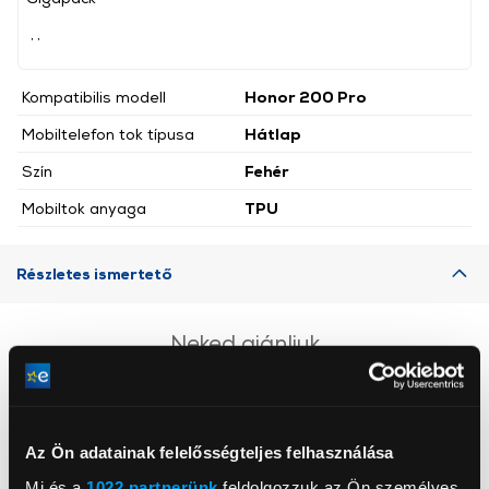
, ,
Kompatibilis modell
Honor 200 Pro
Mobiltelefon tok típusa
Hátlap
Szín
Fehér
Mobiltok anyaga
TPU
Részletes ismertető
Neked ajánljuk
Az Ön adatainak felelősségteljes felhasználása
Mi és a
1022 partnerünk
feldolgozzuk az Ön személyes