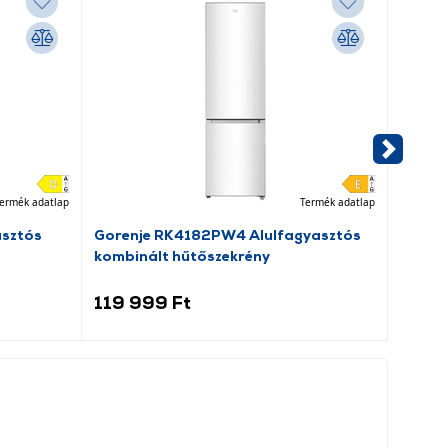
ermék adatlap
Termék adatlap
asztós
Gorenje RK4182PW4 Alulfagyasztós
Goren
kombinált hűtőszekrény
hűtős
119 999 Ft
99 9