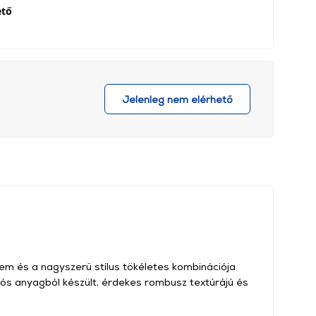
ető
Jelenleg nem elérhető
em és a nagyszerű stílus tökéletes kombinációja
tós anyagból készült, érdekes rombusz textúrájú és