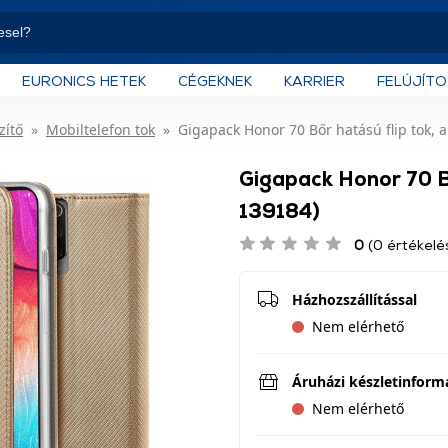
EURONICS HETEK
CÉGEKNEK
KARRIER
FELÚJÍT
zítő
Mobiltelefon tok
Gigapack Honor 70 Bőr hatású flip tok, 
Gigapack Honor 70 Bő
139184)
0
(0 értékelé
Házhozszállítással
Nem elérhető
Áruházi készletinform
Nem elérhető