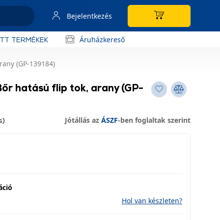
Bejelentkezés
Áruházkereső
OTT TERMÉKEK
arany (GP-139184)
r hatású flip tok, arany (GP-
Jótállás az
ÁSZF
-ben foglaltak szerint
s)
áció
Hol van készleten?