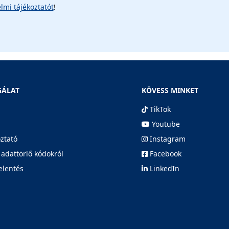
lmi tájékoztatót
!
GÁLAT
KÖVESS MINKET
TikTok
Youtube
oztató
Instagram
 adattörlő kódokról
Facebook
elentés
LinkedIn