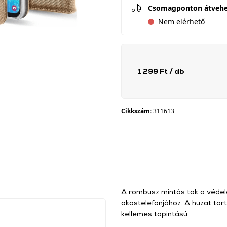
Csomagponton átveh
Nem elérhető
1 299 Ft
/ db
Cikkszám:
311613
A rombusz mintás tok a védel
okostelefonjához. A huzat tar
kellemes tapintású.