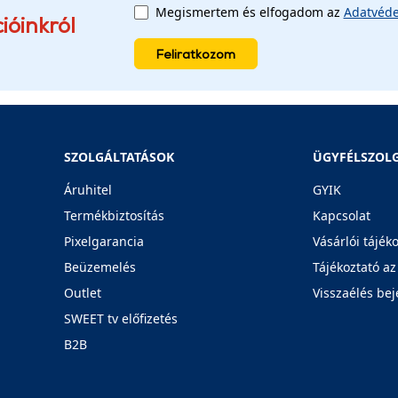
Megismertem és elfogadom az
Adatvéde
ióinkról
Feliratkozom
SZOLGÁLTATÁSOK
ÜGYFÉLSZOL
Áruhitel
GYIK
Termékbiztosítás
Kapcsolat
Pixelgarancia
Vásárlói tájék
Beüzemelés
Tájékoztató az
Outlet
Visszaélés bej
SWEET tv előfizetés
B2B