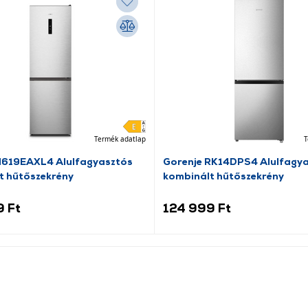
Termék adatlap
T
N619EAXL4 Alulfagyasztós
Gorenje RK14DPS4 Alulfagy
t hűtőszekrény
kombinált hűtőszekrény
9 Ft
124 999 Ft