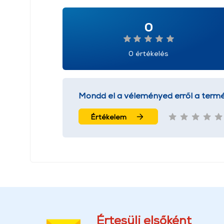
0
0 értékelés
Mondd el a véleményed erről a termé
Értékelem
Értesülj elsőként