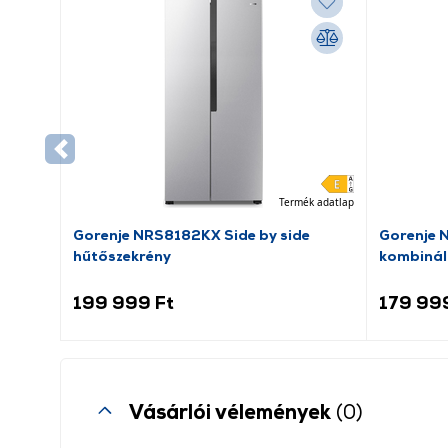
Termék adatlap
Gorenje NRS8182KX Side by side
Gorenje 
hűtőszekrény
kombinál
199 999 Ft
179 99
Vásárlói vélemények
(0)