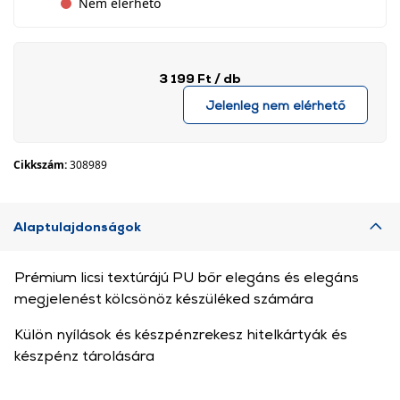
Nem elérhető
3 199 Ft
/ db
Jelenleg nem elérhető
Cikkszám:
308989
Alaptulajdonságok
Prémium licsi textúrájú PU bőr elegáns és elegáns
megjelenést kölcsönöz készüléked számára
Külön nyílások és készpénzrekesz hitelkártyák és
készpénz tárolására