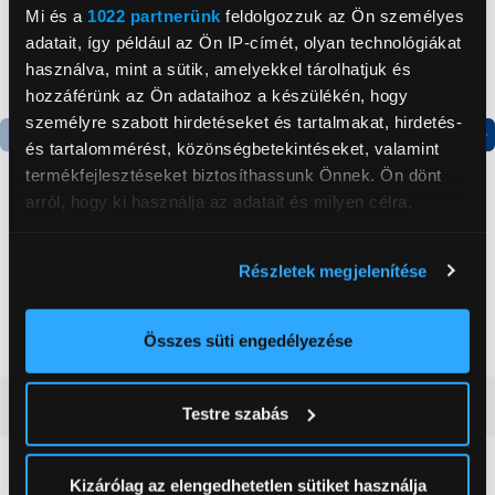
Mi és a
1022 partnerünk
feldolgozzuk az Ön személyes
adatait, így például az Ön IP-címét, olyan technológiákat
használva, mint a sütik, amelyekkel tárolhatjuk és
hozzáférünk az Ön adataihoz a készülékén, hogy
személyre szabott hirdetéseket és tartalmakat, hirdetés-
és tartalommérést, közönségbetekintéseket, valamint
Termék adatlap
Termék adatlap
termékfejlesztéseket biztosíthassunk Önnek. Ön dönt
arról, hogy ki használja az adatait és milyen célra.
Gorenje NRS8182KX Side
Gorenje N619EAXL4
Ha engedélyezi, a következőt is meg szeretnénk tenni:
by side hűtőszekrény
Alulfagyasztós
Részletek megjelenítése
Információgyűjtés az Ön földrajzi
kombinált hűtőszekrény
elhelyezkedéséről pár méteres pontossággal
199 999 Ft
179 999 Ft
Az Ön készülékén beazonosítása annak konkrét
Összes süti engedélyezése
tulajdonságainak (ujjlenyomat) aktív ellenőrzésével
Tudjon meg többet személyes adatainak feldolgozási
Vásárlói vélemények
(0)
Testre szabás
módjairól és adja meg preferenciáit a
Részletek
pontban
. Bármikor módosíthatja vagy visszavonhatja a
Sütinyilatkozathoz való hozzájárulását.
Kizárólag az elengedhetetlen sütiket használja
0