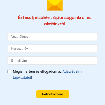
Értesülj elsőként újdonságainkról és
akcióinkról
Megismertem és elfogadom az
Adatvédelmi
tájékoztatót
!
Feliratkozom