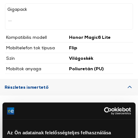
Gigapack
, ,
Kompatibilis modell
Honor Magic6 Lite
Mobiltelefon tok típusa
Flip
Szín
Világoskék
Mobiltok anyaga
Poliuretán (PU)
Részletes ismertető
Neked ajánljuk
Az Ön adatainak felelősségteljes felhasználása