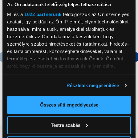
Az Ön adatainak felelősségteljes felhasználása
Mi és a
1022 partnerünk
feldolgozzuk az Ön személyes
adatait, így például az Ön IP-címét, olyan technológiákat
használva, mint a sütik, amelyekkel tárolhatjuk és
hozzáférünk az Ön adataihoz a készülékén, hogy
személyre szabott hirdetéseket és tartalmakat, hirdetés-
és tartalommérést, közönségbetekintéseket, valamint
termékfejlesztéseket biztosíthassunk Önnek. Ön dönt
Termék adatlap
Termék adatlap
arról, hogy ki használja az adatait és milyen célra.
Ha engedélyezi, a következőt is meg szeretnénk tenni:
Részletek megjelenítése
Apple iPhone 17 Pro
Gorenje NRS8182KX Side
Információgyűjtés az Ön földrajzi
256GB Okostelefon,
by side hűtőszekrény
elhelyezkedéséről pár méteres pontossággal
Ezüst (MG8G4HX/A)
Az Ön készülékén beazonosítása annak konkrét
Összes süti engedélyezése
529 990 Ft
199 999 Ft
tulajdonságainak (ujjlenyomat) aktív ellenőrzésével
Tudjon meg többet személyes adatainak feldolgozási
Testre szabás
módjairól és adja meg preferenciáit a
Részletek
Vásárlói vélemények
(0)
pontban
. Bármikor módosíthatja vagy visszavonhatja a