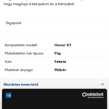
hogy megóvja a készpénzt és a kártyákat
Gigapack
, ,
Kompatibilis modell
Honor X7
Mobiltelefon tok típusa
Flip
Szín
Fekete
Mobiltok anyaga
Műbőr
Részletes ismertető
Neked ajánljuk