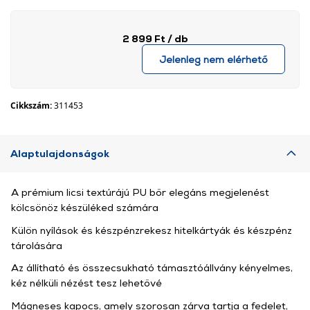
2 899 Ft
/ db
Jelenleg nem elérhető
Cikkszám:
311453
Alaptulajdonságok
A prémium licsi textúrájú PU bőr elegáns megjelenést
kölcsönöz készüléked számára
Külön nyílások és készpénzrekesz hitelkártyák és készpénz
tárolására
Az állítható és összecsukható támasztóállvány kényelmes,
kéz nélküli nézést tesz lehetővé
Mágneses kapocs, amely szorosan zárva tartja a fedelet,