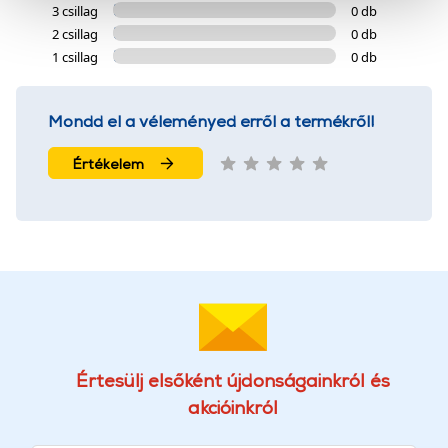
cookie-k személyazonosítására nem alkalmasak,
3 csillag
0 db
szolgáltatásaink biztosításához szükségesek. Az oldal
2 csillag
0 db
használatával Ön elfogadja a cookie-k használatát.
1 csillag
0 db
További információk:
ÁSZF
és
Adatvédelem
Mondd el a véleményed erről a termékről!
Értékelem
Értesülj elsőként újdonságainkról és
akcióinkról