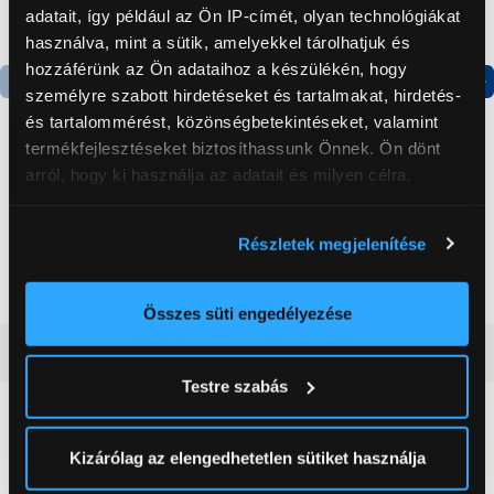
adatait, így például az Ön IP-címét, olyan technológiákat
használva, mint a sütik, amelyekkel tárolhatjuk és
hozzáférünk az Ön adataihoz a készülékén, hogy
személyre szabott hirdetéseket és tartalmakat, hirdetés-
Termék adatlap
Termék adatlap
és tartalommérést, közönségbetekintéseket, valamint
termékfejlesztéseket biztosíthassunk Önnek. Ön dönt
arról, hogy ki használja az adatait és milyen célra.
Gorenje NRS8182KX Side
Gorenje N619EAXL4
by side hűtőszekrény
Alulfagyasztós
Ha engedélyezi, a következőt is meg szeretnénk tenni:
kombinált hűtőszekrény
Részletek megjelenítése
Információgyűjtés az Ön földrajzi
199 999 Ft
179 999 Ft
elhelyezkedéséről pár méteres pontossággal
Az Ön készülékén beazonosítása annak konkrét
Összes süti engedélyezése
tulajdonságainak (ujjlenyomat) aktív ellenőrzésével
Vásárlói vélemények
(0)
Tudjon meg többet személyes adatainak feldolgozási
Testre szabás
módjairól és adja meg preferenciáit a
Részletek
pontban
. Bármikor módosíthatja vagy visszavonhatja a
0
Sütinyilatkozathoz való hozzájárulását.
Kizárólag az elengedhetetlen sütiket használja