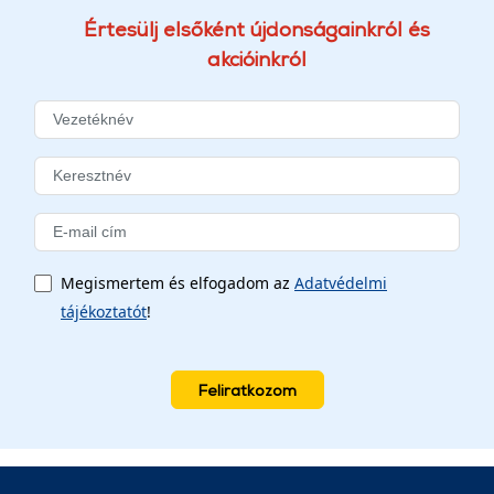
Értesülj elsőként újdonságainkról és
akcióinkról
Megismertem és elfogadom az
Adatvédelmi
tájékoztatót
!
Feliratkozom