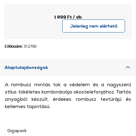
1 899 Ft
/ db
Jelenleg nem elérhető
Cikkszám:
312700
Alaptulajdonságok
A rombusz mintás tok a védelem és a nagyszerű
stílus tökéletes kombinációja okostelefonjához. Tartós
anyagból készült, érdekes rombusz textúrájú és
kellemes tapintású.
Gigapack