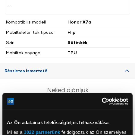
, ,
Kompatibilis modell
Honor X7a
Mobiltelefon tok típusa
Flip
Szín
Sötétkék
Mobiltok anyaga
TPU
Részletes ismertető
Neked ajánljuk
Az Ön adatainak felelősségteljes felhasználása
Mi és a
1022 partnerünk
feldolgozzuk az Ön személyes