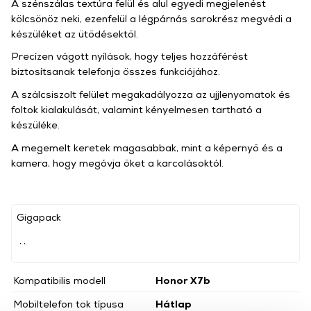
A szénszálas textúra felül és alul egyedi megjelenést
kölcsönöz neki, ezenfelül a légpárnás sarokrész megvédi a
készüléket az ütődésektől.
Precízen vágott nyílások, hogy teljes hozzáférést
biztosítsanak telefonja összes funkciójához.
A szálcsiszolt felület megakadályozza az ujjlenyomatok és
foltok kialakulását, valamint kényelmesen tartható a
készüléke.
A megemelt keretek magasabbak, mint a képernyő és a
kamera, hogy megóvja őket a karcolásoktól.
Gigapack
, ,
Kompatibilis modell
Honor X7b
Mobiltelefon tok típusa
Hátlap