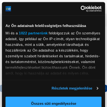
Szín
Sötétkék
Részletes ismertető
Az Ön adatainak felelősségteljes felhasználása
Mi és a
1022 partnerünk
feldolgozzuk az Ön személyes
Neked ajánljuk
adatait, így például az Ön IP-címét, olyan technológiákat
használva, mint a sütik, amelyekkel tárolhatjuk és
hozzáférünk az Ön adataihoz a készülékén, hogy
személyre szabott hirdetéseket és tartalmakat, hirdetés-
és tartalommérést, közönségbetekintéseket, valamint
termékfejlesztéseket biztosíthassunk Önnek. Ön dönt
arról, hogy ki használja az adatait és milyen célra.
Ha engedélyezi, a következőt is meg szeretnénk tenni:
Részletek megjelenítése
Információgyűjtés az Ön földrajzi
Termék adatlap
Termék adatlap
elhelyezkedéséről pár méteres pontossággal
Az Ön készülékén beazonosítása annak konkrét
Összes süti engedélyezése