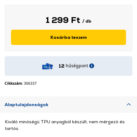
1 299 Ft
/ db
Kosárba teszem
hűségpont
12
Cikkszám:
306337
Alaptulajdonságok
Kiváló minőségű TPU anyagból készült, nem mérgező és
tartós.