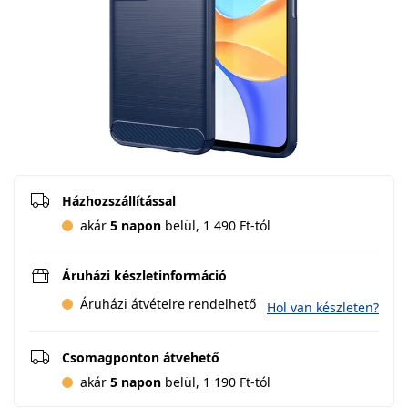
Házhozszállítással
akár
5 napon
belül, 1 490 Ft-tól
Áruházi készletinformáció
Áruházi átvételre rendelhető
Hol van készleten?
Csomagponton átvehető
akár
5 napon
belül, 1 190 Ft-tól