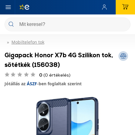
Mobiltelefon tok
Gigapack Honor X7b 4G Szilikon tok,
sötétkék (156038)
0
(0 értékelés)
Jótállás az
ÁSZF
-ben foglaltak szerint