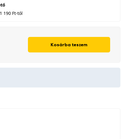
ető
1 190 Ft-tól
Kosárba teszem