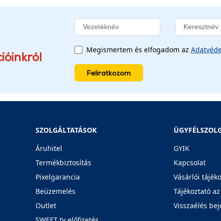
Megismertem és elfogadom az
Adatvéde
ióinkról
Feliratkozom
SZOLGÁLTATÁSOK
ÜGYFÉLSZOL
Áruhitel
GYIK
Termékbiztosítás
Kapcsolat
Pixelgarancia
Vásárlói tájék
Beüzemelés
Tájékoztató az
Outlet
Visszaélés bej
SWEET tv előfizetés