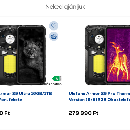
Neked ajánljuk
Termék adatlap
T
Armor 29 Ultra 16GB/1TB
Ulefone Armor 29 Pro Therm
on, fekete
Version 16/512GB Okostelef
0 Ft
279 990 Ft