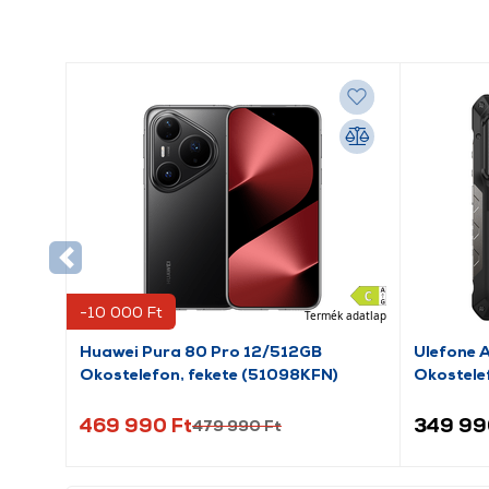
-10 000 Ft
Termék adatlap
Huawei Pura 80 Pro 12/512GB
Ulefone 
Okostelefon, fekete (51098KFN)
Okostelef
469 990 Ft
349 99
479 990 Ft