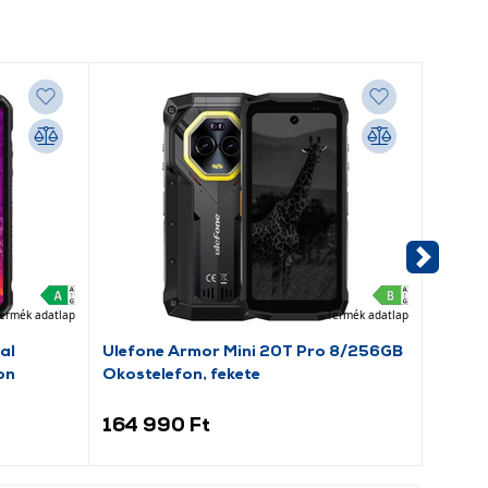
ermék adatlap
Termék adatlap
al
Ulefone Armor Mini 20T Pro 8/256GB
Ulefo
on
Okostelefon, fekete
Tablet
164 990 Ft
119 