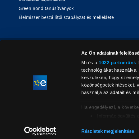
Green Bond tanúsítványok
Élelmiszer beszállítói szabályzat és melléklete
Az Ön adatainak felelőssé
Mi és a
1022 partnerünk
f
technológiákat használva, 
készülékén, hogy személyr
közönségbetekintéseket, v
használja az adatait és mil
Ha engedélyezi, a követke
Információgyűjtés 
Az Ön készülékén b
Áraink for
ellenőrzésével
Részletek megjelenítése
feltüntetett 