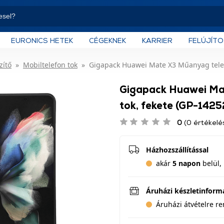
EURONICS HETEK
CÉGEKNEK
KARRIER
FELÚJÍT
zítő
Mobiltelefon tok
Gigapack Huawei Mate X3 Műanyag telef
Gigapack Huawei Ma
tok, fekete (GP-1425
0
(0 értékelé
Házhozszállítással
akár
5 napon
belül, 
Áruházi készletinform
Áruházi átvételre r