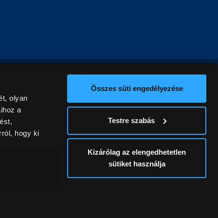
Összes süti engedélyezése
t, olyan
aihoz a
Testre szabás
ést,
ról, hogy ki
Kizárólag az elengedhetetlen
sütiket használja
ív
álunk ki. A
ontatlanságért