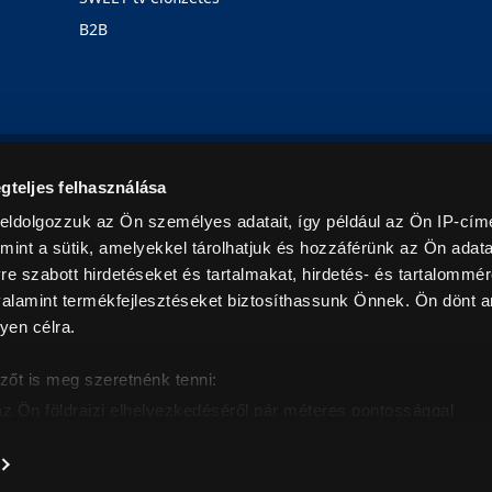
B2B
Rólunk
Karrier
Üzleteink
Blog
gteljes felhasználása
eldolgozzuk az Ön személyes adatait, így például az Ön IP-címé
mint a sütik, amelyekkel tárolhatjuk és hozzáférünk az Ön adat
e szabott hirdetéseket és tartalmakat, hirdetés- és tartalommér
alamint termékfejlesztéseket biztosíthassunk Önnek. Ön dönt ar
yen célra.
© 2026. Minden jog fenntartva! Euronics Műszaki Áruházlánc
zőt is meg szeretnénk tenni:
az Ön földrajzi elhelyezkedéséről pár méteres pontossággal
eazonosítása annak konkrét tulajdonságainak (ujjlenyomat) akt
intban értendők és az ÁFA-t tartalmazzák. Csak háztartásban használatos mennyiségeket szolg
árak, képek leírások tájékoztató jellegűek, és nem minősülnek ajánlattételnek, az esetleges p
nem vállalunk felelősséget.