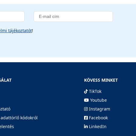
lmi tájékoztatót
!
GÁLAT
KÖVESS MINKET
TikTok
Youtube
oztató
Instagram
 adattörlő kódokról
Facebook
elentés
LinkedIn