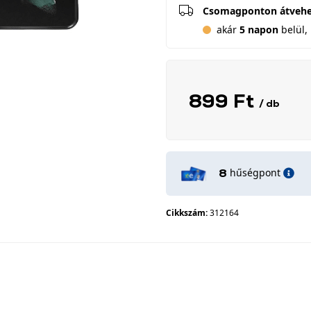
Csomagponton átveh
akár
5 napon
belül, 
899 Ft
/ db
hűségpont
8
Cikkszám:
312164