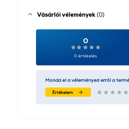
Vásárlói vélemények
(0)
0
0 értékelés
Mondd el a véleményed erről a termé
Értékelem