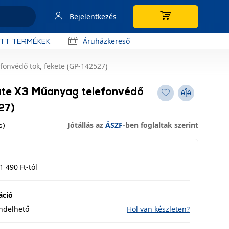
Bejelentkezés
Áruházkereső
OTT TERMÉKEK
onvédő tok, fekete (GP-142527)
te X3 Műanyag telefonvédő
27)
Jótállás az
ÁSZF
-ben foglaltak szerint
s)
1 490 Ft-tól
áció
endelhető
Hol van készleten?