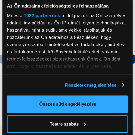
Az Ön adatainak felelősségteljes felhasználása
Mi és a
1022 partnerünk
feldolgozzuk az Ön személyes
adatait, így például az Ön IP-címét, olyan technológiákat
használva, mint a sütik, amelyekkel tárolhatjuk és
hozzáférünk az Ön adataihoz a készülékén, hogy
személyre szabott hirdetéseket és tartalmakat, hirdetés-
és tartalommérést, közönségbetekintéseket, valamint
termékfejlesztéseket biztosíthassunk Önnek. Ön dönt
arról, hogy ki használja az adatait és milyen célra.
Termék adatlap
Termék adatlap
Ha engedélyezi, a következőt is meg szeretnénk tenni:
Részletek megjelenítése
Gorenje NRS8182KX Side
Gorenje N619EAXL4
Információgyűjtés az Ön földrajzi
by side hűtőszekrény
Alulfagyasztós
elhelyezkedéséről pár méteres pontossággal
kombinált hűtőszekrény
Az Ön készülékén beazonosítása annak konkrét
Összes süti engedélyezése
199 999 Ft
179 999 Ft
tulajdonságainak (ujjlenyomat) aktív ellenőrzésével
Tudjon meg többet személyes adatainak feldolgozási
Testre szabás
módjairól és adja meg preferenciáit a
Részletek
Vásárlói vélemények
(0)
pontban
. Bármikor módosíthatja vagy visszavonhatja a