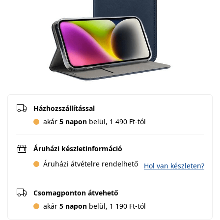
Házhozszállítással
akár
5 napon
belül, 1 490 Ft-tól
Áruházi készletinformáció
Áruházi átvételre rendelhető
Hol van készleten?
Csomagponton átvehető
akár
5 napon
belül, 1 190 Ft-tól