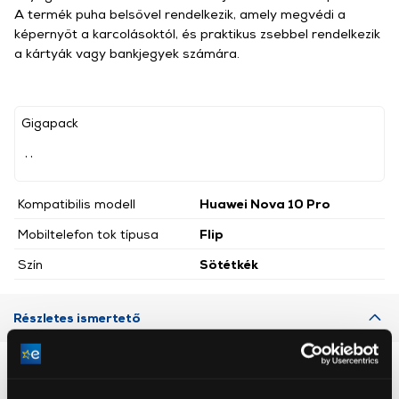
A termék puha belsővel rendelkezik, amely megvédi a
képernyőt a karcolásoktól, és praktikus zsebbel rendelkezik
a kártyák vagy bankjegyek számára.
Gigapack
, ,
Kompatibilis modell
Huawei Nova 10 Pro
Mobiltelefon tok típusa
Flip
Szín
Sötétkék
Részletes ismertető
Neked ajánljuk