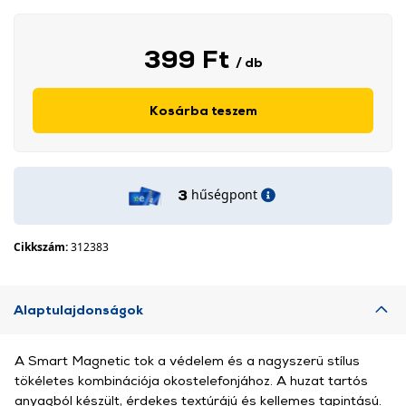
399 Ft
/ db
Kosárba teszem
hűségpont
3
Cikkszám:
312383
Alaptulajdonságok
A Smart Magnetic tok a védelem és a nagyszerű stílus
tökéletes kombinációja okostelefonjához. A huzat tartós
anyagból készült, érdekes textúrájú és kellemes tapintású.