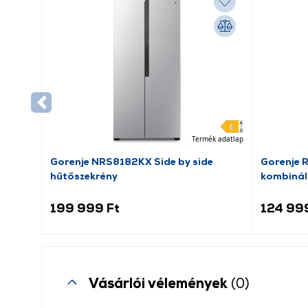
Termék adatlap
Gorenje NRS8182KX Side by side
Gorenje 
hűtőszekrény
kombinál
199 999 Ft
124 99
Vásárlói vélemények
(0)