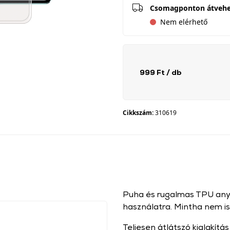
Csomagponton átveh
Nem elérhető
999 Ft
/ db
Cikkszám:
310619
Puha és rugalmas TPU anyag
használatra. Mintha nem is
Teljesen átlátszó kialakítá