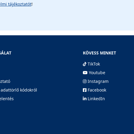
lmi tájékoztatót
!
GÁLAT
KÖVESS MINKET
TikTok
Youtube
oztató
Instagram
 adattörlő kódokról
Facebook
elentés
LinkedIn