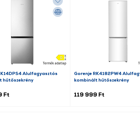
Termék adatlap
T
RK14DPS4 Alulfagyasztós
Gorenje RK4182PW4 Alulfag
t hűtőszekrény
kombinált hűtőszekrény
9 Ft
119 999 Ft