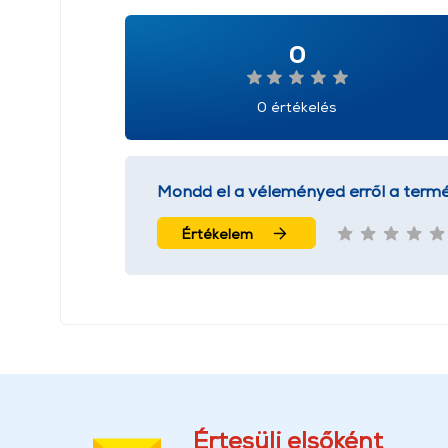
0
0 értékelés
Mondd el a véleményed erről a termé
Értékelem
Értesülj elsőként