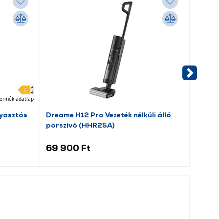
ermék adatlap
yasztós
Dreame H12 Pro Vezeték nélküli álló
Candy
porszívó (HHR25A)
hűtős
69 900 Ft
59 9