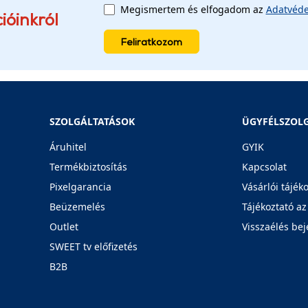
Megismertem és elfogadom az
Adatvéde
ióinkról
Feliratkozom
SZOLGÁLTATÁSOK
ÜGYFÉLSZOL
Áruhitel
GYIK
Termékbiztosítás
Kapcsolat
Pixelgarancia
Vásárlói tájék
Beüzemelés
Tájékoztató az
Outlet
Visszaélés bej
SWEET tv előfizetés
B2B