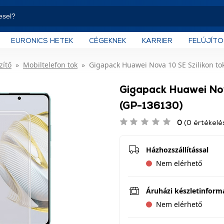
EURONICS HETEK
CÉGEKNEK
KARRIER
FELÚJÍT
zítő
Mobiltelefon tok
Gigapack Huawei Nova 10 SE Szilikon tok
Gigapack Huawei Nova
(GP-136130)
0
(0 értékelé
Házhozszállítással
Nem elérhető
Áruházi készletinform
Nem elérhető