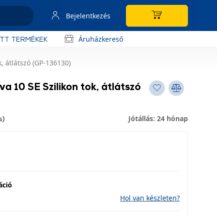
Bejelentkezés
Áruházkereső
OTT TERMÉKEK
, átlátszó (GP-136130)
 10 SE Szilikon tok, átlátszó
Jótállás: 24 hónap
s)
áció
Hol van készleten?