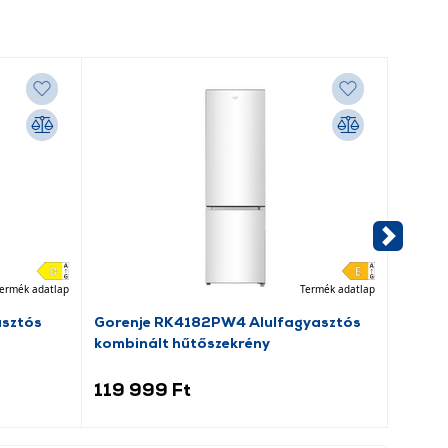
ermék adatlap
Termék adatlap
asztós
Gorenje RK4182PW4 Alulfagyasztós
Dreame
kombinált hűtőszekrény
porsz
119 999 Ft
69 9