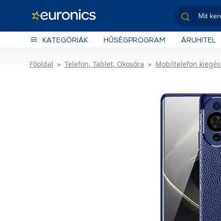
KATEGÓRIÁK
HŰSÉGPROGRAM
ÁRUHITEL
Főoldal
Telefon, Tablet, Okosóra
Mobiltelefon kiegés