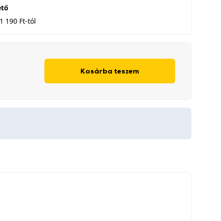
ető
1 190 Ft-tól
Kosárba teszem