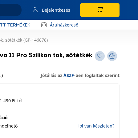
Bejelentkezés
Áruházkereső
OTT TERMÉKEK
k, sötétkék (GP-146878)
 11 Pro Szilikon tok, sötétkék
Jótállás az
ÁSZF
-ben foglaltak szerint
s)
1 490 Ft-tól
áció
endelhető
Hol van készleten?