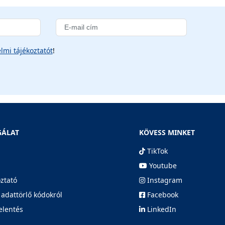
lmi tájékoztatót
!
GÁLAT
KÖVESS MINKET
TikTok
Youtube
oztató
Instagram
 adattörlő kódokról
Facebook
elentés
LinkedIn