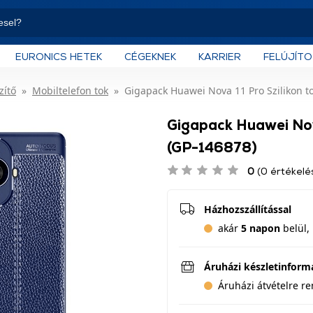
EURONICS HETEK
CÉGEKNEK
KARRIER
FELÚJÍT
zítő
Mobiltelefon tok
Gigapack Huawei Nova 11 Pro Szilikon to
Gigapack Huawei Nova
(GP-146878)
0
(0 értékelé
Házhozszállítással
akár
5 napon
belül, 
Áruházi készletinform
Áruházi átvételre r