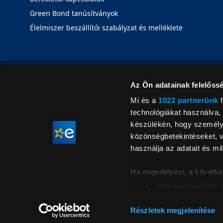
Green Bond tanúsítványok
Élelmiszer beszállítói szabályzat és melléklete
Az Ön adatainak felelőssé
Mi és a
1022 partnerünk
f
technológiákat használva, 
készülékén, hogy személyr
közönségbetekintéseket, v
használja az adatait és mil
Ha engedélyezi, a követke
Információgyűjtés 
Az Ön készülékén b
Áraink for
ellenőrzésével
Részletek megjelenítése
feltüntetett 