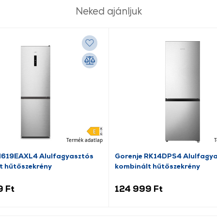
Neked ajánljuk
Termék adatlap
T
N619EAXL4 Alulfagyasztós
Gorenje RK14DPS4 Alulfagy
t hűtőszekrény
kombinált hűtőszekrény
9 Ft
124 999 Ft