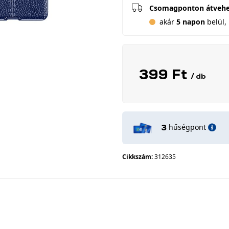
Csomagponton átveh
akár
5 napon
belül, 
399 Ft
/ db
hűségpont
3
Cikkszám:
312635