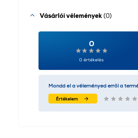
Vásárlói vélemények
(0)
0
0 értékelés
Mondd el a véleményed erről a termé
Értékelem