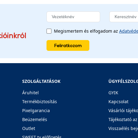
Megismertem és elfogadom az
Adatvéde
ióinkról
Feliratkozom
SZOLGÁLTATÁSOK
ÜGYFÉLSZOL
Áruhitel
GYIK
Termékbiztosítás
Kapcsolat
Pixelgarancia
Vásárlói tájék
Beüzemelés
Tájékoztató az
Outlet
Visszaélés bej
SWEET tv előfizetés