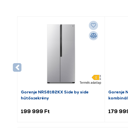
Termék adatlap
Gorenje NRS8182KX Side by side
Gorenje 
hűtőszekrény
kombinál
199 999 Ft
179 99