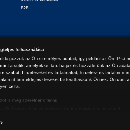
B2B
Rólunk
Karrier
Üzleteink
Blog
gteljes felhasználása
eldolgozzuk az Ön személyes adatait, így például az Ön IP-címé
mint a sütik, amelyekkel tárolhatjuk és hozzáférünk az Ön adat
e szabott hirdetéseket és tartalmakat, hirdetés- és tartalommér
alamint termékfejlesztéseket biztosíthassunk Önnek. Ön dönt ar
yen célra.
© 2026. Minden jog fenntartva! Euronics Műszaki Áruházlánc
zőt is meg szeretnénk tenni:
az Ön földrajzi elhelyezkedéséről pár méteres pontossággal
eazonosítása annak konkrét tulajdonságainak (ujjlenyomat) akt
intban értendők és az ÁFA-t tartalmazzák. Csak háztartásban használatos mennyiségeket szolg
árak, képek leírások tájékoztató jellegűek, és nem minősülnek ajánlattételnek, az esetleges p
nem vállalunk felelősséget.