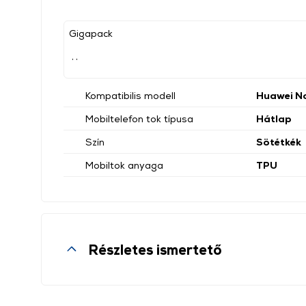
Gigapack
, ,
Kompatibilis modell
Huawei No
Mobiltelefon tok típusa
Hátlap
Szín
Sötétkék
Mobiltok anyaga
TPU
Részletes ismertető