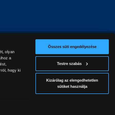
Összes süti engedélyezése
t, olyan
aihoz a
Testre szabás
ést,
ról, hogy ki
Kizárólag az elengedhetetlen
sütiket használja
ív
álunk ki. A
ontatlanságért