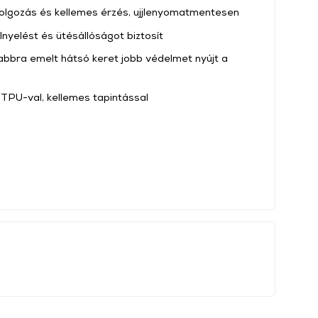
kidolgozás és kellemes érzés, ujjlenyomatmentesen
lnyelést és ütésállóságot biztosít
bbra emelt hátsó keret jobb védelmet nyújt a
TPU-val, kellemes tapintással