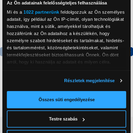
Az Ön adatainak felelősségteljes felhasználása
Mi és a
1022 partnerünk
feldolgozzuk az Ön személyes
adatait, így például az Ön IP-címét, olyan technológiákat
használva, mint a sütik, amelyekkel tárolhatjuk és
hozzáférünk az Ön adataihoz a készülékén, hogy
személyre szabott hirdetéseket és tartalmakat, hirdetés-
és tartalommérést, közönségbetekintéseket, valamint
termékfejlesztéseket biztosíthassunk Önnek. Ön dönt
Termék adatlap
Termék adatlap
arról, hogy ki használja az adatait és milyen célra.
Ha engedélyezi, a következőt is meg szeretnénk tenni:
Gorenje NRS8182KX Side
Gorenje N619EAXL4
Részletek megjelenítése
Információgyűjtés az Ön földrajzi
by side hűtőszekrény
Alulfagyasztós
elhelyezkedéséről pár méteres pontossággal
kombinált hűtőszekrény
Az Ön készülékén beazonosítása annak konkrét
Összes süti engedélyezése
199 999 Ft
179 999 Ft
tulajdonságainak (ujjlenyomat) aktív ellenőrzésével
Tudjon meg többet személyes adatainak feldolgozási
Testre szabás
módjairól és adja meg preferenciáit a
Részletek
Vásárlói vélemények
(0)
pontban
. Bármikor módosíthatja vagy visszavonhatja a