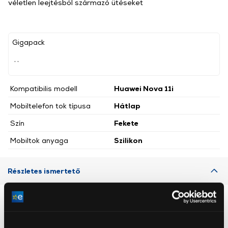
véletlen leejtésből származó ütéseket
Gigapack
, ,
Kompatibilis modell
Huawei Nova 11i
Mobiltelefon tok típusa
Hátlap
Szín
Fekete
Mobiltok anyaga
Szilikon
Részletes ismertető
Neked ajánljuk