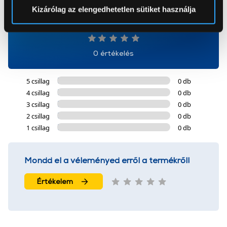
Sütinyilatkozathoz való hozzájárulását.
Kizárólag az elengedhetetlen sütiket használja
0
Az Eunonics.hu webáruházunk ún. süti vagy cookie file-
okat használ, melyeket az Ön gépén tárol a rendszer. A
cookie-k személyazonosítására nem alkalmasak,
0 értékelés
szolgáltatásaink biztosításához szükségesek. Az oldal
használatával Ön elfogadja a cookie-k használatát.
5 csillag
0 db
További információk:
ÁSZF
és
Adatvédelem
4 csillag
0 db
3 csillag
0 db
2 csillag
0 db
1 csillag
0 db
Mondd el a véleményed erről a termékről!
Értékelem