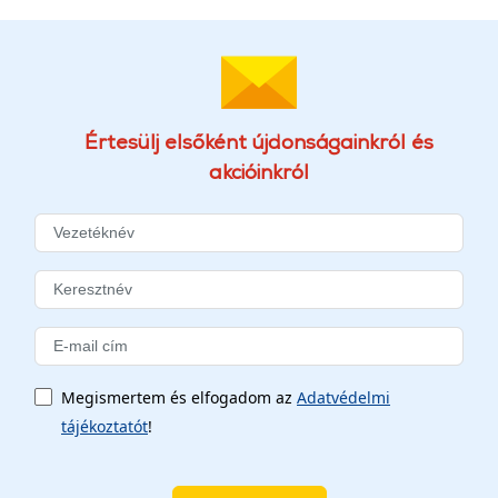
Értesülj elsőként újdonságainkról és
akcióinkról
Megismertem és elfogadom az
Adatvédelmi
tájékoztatót
!