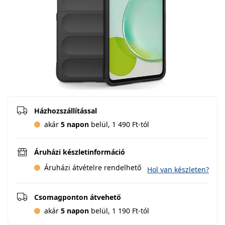
Házhozszállítással
akár
5 napon
belül, 1 490 Ft-tól
Áruházi készletinformáció
Áruházi átvételre rendelhető
Hol van készleten?
Csomagponton átvehető
akár
5 napon
belül, 1 190 Ft-tól