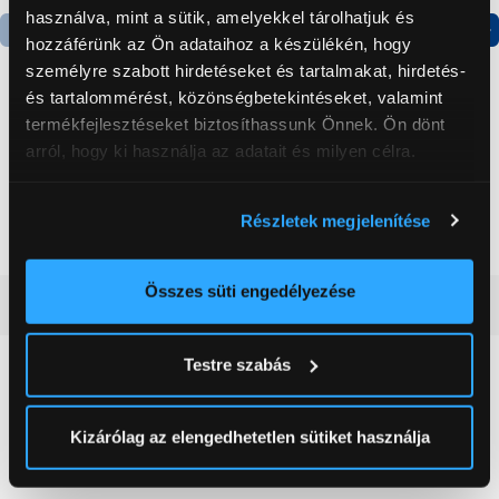
használva, mint a sütik, amelyekkel tárolhatjuk és
hozzáférünk az Ön adataihoz a készülékén, hogy
Termék adatlap
Termék adatlap
személyre szabott hirdetéseket és tartalmakat, hirdetés-
és tartalommérést, közönségbetekintéseket, valamint
termékfejlesztéseket biztosíthassunk Önnek. Ön dönt
Gorenje NRS8182KX Side
Gorenje N619EAXL4
arról, hogy ki használja az adatait és milyen célra.
by side hűtőszekrény
Alulfagyasztós
kombinált hűtőszekrény
Ha engedélyezi, a következőt is meg szeretnénk tenni:
199 999 Ft
179 999 Ft
Részletek megjelenítése
Információgyűjtés az Ön földrajzi
elhelyezkedéséről pár méteres pontossággal
Az Ön készülékén beazonosítása annak konkrét
Összes süti engedélyezése
Vásárlói vélemények
(0)
tulajdonságainak (ujjlenyomat) aktív ellenőrzésével
Tudjon meg többet személyes adatainak feldolgozási
Testre szabás
módjairól és adja meg preferenciáit a
Részletek
0
pontban
. Bármikor módosíthatja vagy visszavonhatja a
Sütinyilatkozathoz való hozzájárulását.
Kizárólag az elengedhetetlen sütiket használja
0 értékelés
Az Eunonics.hu webáruházunk ún. süti vagy cookie file-