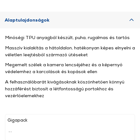
Alaptulajdonságok
Minőségi TPU anyagból készült, puha, rugalmas és tartós
Masszív kialakítás a hátoldalon, hatékonyan képes elnyelni a
véletlen leejtésből származó ütéseket
Megemelt szélek a kamera lencséjéhez és a képernyő
védelemhez a karcolások és kopások ellen
A felhasználóbarát kivágásoknak köszönhetően könnyű
hozzáférést biztosít a létfontosságú portokhoz és
vezérlőelemekhez
Gigapack
, ,