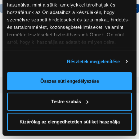
használva, mint a sütik, amelyekkel tárolhatjuk és
hozzáférünk az Ön adataihoz a készülékén, hogy
Termék adatlap
Termék adatlap
személyre szabott hirdetéseket és tartalmakat, hirdetés-
és tartalommérést, közönségbetekintéseket, valamint
termékfejlesztéseket biztosíthassunk Önnek. Ön dönt
Gorenje NRS8182KX Side
Gorenje N619EAXL4
arról, hogy ki használja az adatait és milyen célra.
by side hűtőszekrény
Alulfagyasztós
kombinált hűtőszekrény
Ha engedélyezi, a következőt is meg szeretnénk tenni:
199 999 Ft
179 999 Ft
Részletek megjelenítése
Információgyűjtés az Ön földrajzi
elhelyezkedéséről pár méteres pontossággal
Az Ön készülékén beazonosítása annak konkrét
Összes süti engedélyezése
Vásárlói vélemények
(0)
tulajdonságainak (ujjlenyomat) aktív ellenőrzésével
Tudjon meg többet személyes adatainak feldolgozási
Testre szabás
módjairól és adja meg preferenciáit a
Részletek
0
pontban
. Bármikor módosíthatja vagy visszavonhatja a
Sütinyilatkozathoz való hozzájárulását.
Kizárólag az elengedhetetlen sütiket használja
0 értékelés
Az Eunonics.hu webáruházunk ún. süti vagy cookie file-