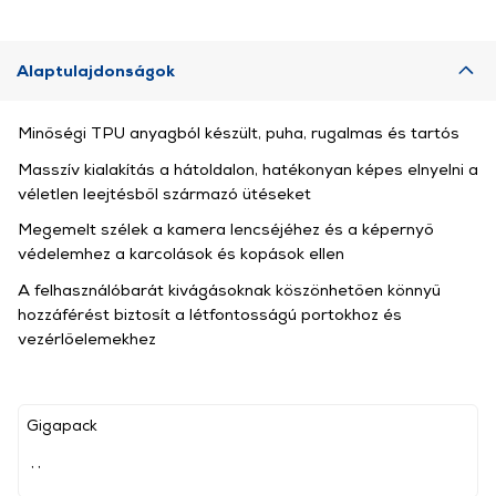
Alaptulajdonságok
Minőségi TPU anyagból készült, puha, rugalmas és tartós
Masszív kialakítás a hátoldalon, hatékonyan képes elnyelni a
véletlen leejtésből származó ütéseket
Megemelt szélek a kamera lencséjéhez és a képernyő
védelemhez a karcolások és kopások ellen
A felhasználóbarát kivágásoknak köszönhetően könnyű
hozzáférést biztosít a létfontosságú portokhoz és
vezérlőelemekhez
Gigapack
, ,