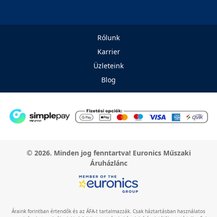
Rólunk
Karrier
Üzleteink
Blog
© 2026. Minden jog fenntartva! Euronics Műszaki
Áruházlánc
Áraink forintban értendők és az ÁFA-t tartalmazzák. Csak háztartásban használatos