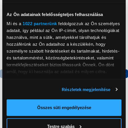
Neked ajánljuk
Az Ön adatainak felelősségteljes felhasználása
Mi és a
1022 partnerünk
feldolgozzuk az Ön személyes
adatait, így például az Ön IP-címét, olyan technológiákat
használva, mint a sütik, amelyekkel tárolhatjuk és
hozzáférünk az Ön adataihoz a készülékén, hogy
személyre szabott hirdetéseket és tartalmakat, hirdetés-
és tartalommérést, közönségbetekintéseket, valamint
termékfejlesztéseket biztosíthassunk Önnek. Ön dönt
arról, hogy ki használja az adatait és milyen célra.
Termék adatlap
Termék adatlap
Ha engedélyezi, a következőt is meg szeretnénk tenni:
Részletek megjelenítése
Információgyűjtés az Ön földrajzi
elhelyezkedéséről pár méteres pontossággal
Gorenje NRS8182KX Side
Gorenje N619EAXL4
Az Ön készülékén beazonosítása annak konkrét
by side hűtőszekrény
Alulfagyasztós
Összes süti engedélyezése
kombinált hűtőszekrény
tulajdonságainak (ujjlenyomat) aktív ellenőrzésével
199 999 Ft
179 999 Ft
Tudjon meg többet személyes adatainak feldolgozási
Testre szabás