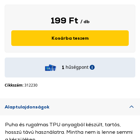
199 Ft
/ db
Kosárba teszem
hűségpont
1
Cikkszám:
312230
Alaptulajdonságok
Puha és rugalmas TPU anyagból készült, tartós,
hosszú távú használatra. Mintha nem is lenne semmi
a készüléken.