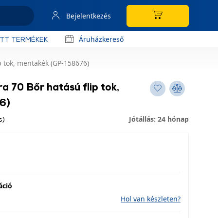
Bejelentkezés
Áruházkereső
OTT TERMÉKEK
p tok, mentakék (GP-158676)
 70 Bőr hatású flip tok,
6)
Jótállás: 24 hónap
s)
áció
Hol van készleten?