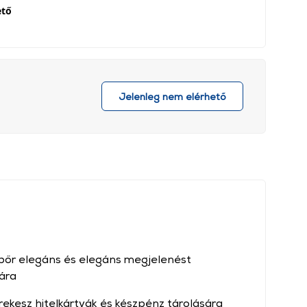
ető
Jelenleg nem elérhető
 bőr elegáns és elegáns megjelenést
ára
rekesz hitelkártyák és készpénz tárolására