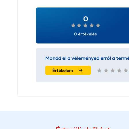
0
0 értékelés
Mondd el a véleményed erről a termé
Értékelem