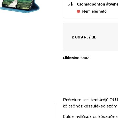
Csomagponton átveh
Nem elérhető
2 899 Ft
/ db
Cikkszám:
305023
Prémium licsi textúrájú PU
kölcsönöz készüléked szám
Külön nyílások és készpénz