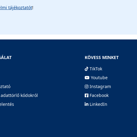
lmi tájékoztatót
!
GÁLAT
KÖVESS MINKET
TikTok
Youtube
oztató
Instagram
 adattörlő kódokról
Facebook
elentés
LinkedIn