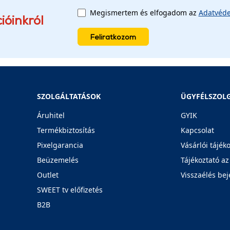
Megismertem és elfogadom az
Adatvéde
ióinkról
Feliratkozom
SZOLGÁLTATÁSOK
ÜGYFÉLSZOL
Áruhitel
GYIK
Termékbiztosítás
Kapcsolat
Pixelgarancia
Vásárlói tájék
Beüzemelés
Tájékoztató az
Outlet
Visszaélés bej
SWEET tv előfizetés
B2B