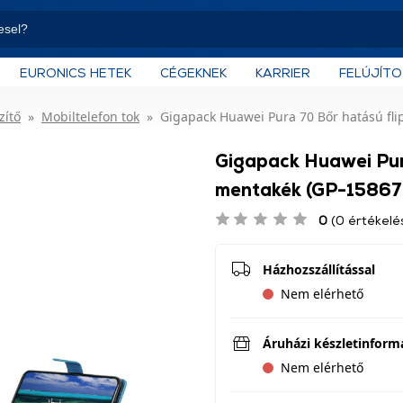
EURONICS HETEK
CÉGEKNEK
KARRIER
FELÚJÍT
zítő
Mobiltelefon tok
Gigapack Huawei Pura 70 Bőr hatású fli
Gigapack Huawei Pura
mentakék (GP-15867
0
(0 értékelé
Házhozszállítással
Nem elérhető
Áruházi készletinform
Nem elérhető