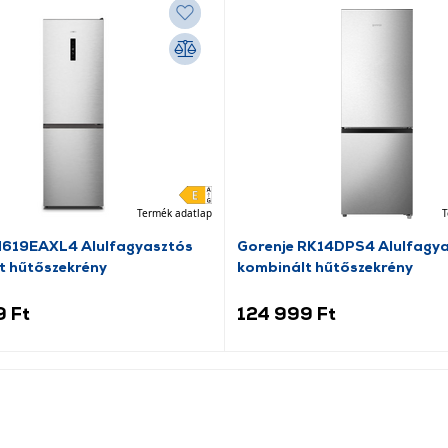
Termék adatlap
T
N619EAXL4 Alulfagyasztós
Gorenje RK14DPS4 Alulfagy
t hűtőszekrény
kombinált hűtőszekrény
9 Ft
124 999 Ft