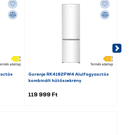
ermék adatlap
Termék adatlap
asztós
Gorenje RK4182PW4 Alulfagyasztós
Dreame
kombinált hűtőszekrény
porsz
119 999 Ft
69 9