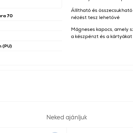
Állítható és összecsukható
ura 70
nézést tesz lehetővé
Mágneses kapocs, amely sz
a készpénzt és a kártyákat
n (PU)
Neked ajánljuk