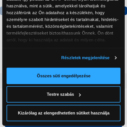
használva, mint a sütik, amelyekkel tárolhatjuk és
hozzáférünk az Ön adataihoz a készülékén, hogy
Termék adatlap
Termék adatlap
személyre szabott hirdetéseket és tartalmakat, hirdetés-
és tartalommérést, közönségbetekintéseket, valamint
termékfejlesztéseket biztosíthassunk Önnek. Ön dönt
Gorenje NRS8182KX Side
Gorenje N619EAXL4
arról, hogy ki használja az adatait és milyen célra.
by side hűtőszekrény
Alulfagyasztós
kombinált hűtőszekrény
Ha engedélyezi, a következőt is meg szeretnénk tenni:
199 999 Ft
179 999 Ft
Részletek megjelenítése
Információgyűjtés az Ön földrajzi
elhelyezkedéséről pár méteres pontossággal
Az Ön készülékén beazonosítása annak konkrét
Összes süti engedélyezése
Vásárlói vélemények
(0)
tulajdonságainak (ujjlenyomat) aktív ellenőrzésével
Tudjon meg többet személyes adatainak feldolgozási
Testre szabás
módjairól és adja meg preferenciáit a
Részletek
0
pontban
. Bármikor módosíthatja vagy visszavonhatja a
Sütinyilatkozathoz való hozzájárulását.
Kizárólag az elengedhetetlen sütiket használja
0 értékelés
Az Eunonics.hu webáruházunk ún. süti vagy cookie file-