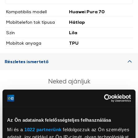
Kompatibilis modell
Huawei Pura 70
Mobiltelefon tok típusa
Hátlap
Szín
Lila
Mobiltok anyaga
TPU
Részletes ismertető
Neked ajánljuk
Az Ön adatainak felelősségteljes felhasználása
Mi és a
1022 partnerünk
feldolgozzuk az Ön személyes
adatait, így például az Ön IP-címét, olyan technológiákat