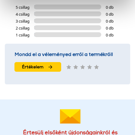
okat használ, melyeket az Ön gépén tárol a rendszer. A
5 csillag
0 db
cookie-k személyazonosítására nem alkalmasak,
4 csillag
0 db
szolgáltatásaink biztosításához szükségesek. Az oldal
3 csillag
0 db
használatával Ön elfogadja a cookie-k használatát.
2 csillag
0 db
További információk:
ÁSZF
és
Adatvédelem
1 csillag
0 db
Mondd el a véleményed erről a termékről!
Értékelem
Értesülj elsőként újdonságainkról és