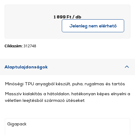
1 899 Ft
/ db
Jelenleg nem elérhető
Cikkszám:
312748
Alaptulajdonságok
Minőségi TPU anyagból készült, puha, rugalmas és tartós
Masszív kialakítás a hátoldalon, hatékonyan képes elnyelni a
véletlen leejtésből származó ütéseket
Gigapack
, ,