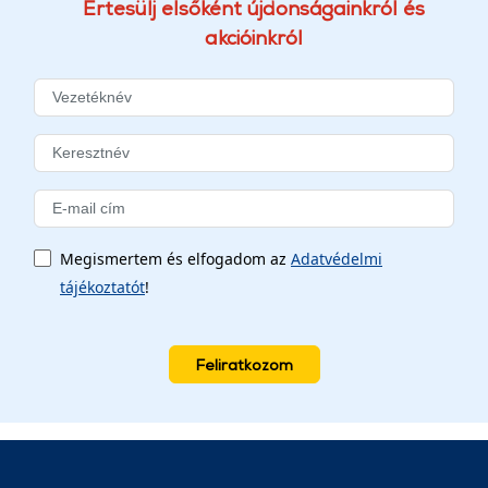
Értesülj elsőként újdonságainkról és
akcióinkról
Megismertem és elfogadom az
Adatvédelmi
tájékoztatót
!
Feliratkozom