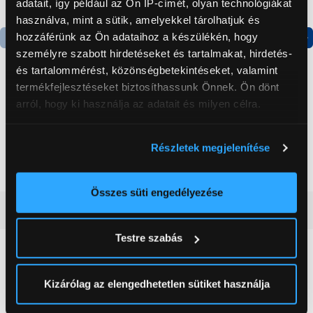
adatait, így például az Ön IP-címét, olyan technológiákat
használva, mint a sütik, amelyekkel tárolhatjuk és
hozzáférünk az Ön adataihoz a készülékén, hogy
személyre szabott hirdetéseket és tartalmakat, hirdetés-
Termék adatlap
Termék adatlap
és tartalommérést, közönségbetekintéseket, valamint
termékfejlesztéseket biztosíthassunk Önnek. Ön dönt
arról, hogy ki használja az adatait és milyen célra.
Gorenje NRS8182KX Side
Gorenje N619EAXL4
by side hűtőszekrény
Alulfagyasztós
kombinált hűtőszekrény
Ha engedélyezi, a következőt is meg szeretnénk tenni:
Részletek megjelenítése
199 999 Ft
179 999 Ft
Információgyűjtés az Ön földrajzi
elhelyezkedéséről pár méteres pontossággal
Az Ön készülékén beazonosítása annak konkrét
Összes süti engedélyezése
tulajdonságainak (ujjlenyomat) aktív ellenőrzésével
Vásárlói vélemények
(0)
Tudjon meg többet személyes adatainak feldolgozási
Testre szabás
módjairól és adja meg preferenciáit a
Részletek
pontban
. Bármikor módosíthatja vagy visszavonhatja a
0
Sütinyilatkozathoz való hozzájárulását.
Kizárólag az elengedhetetlen sütiket használja
0 értékelés
Az Eunonics.hu webáruházunk ún. süti vagy cookie file-