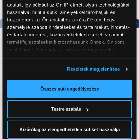
adatait, így például az Ön IP-címét, olyan technológiákat
használva, mint a sütik, amelyekkel tárolhatjuk és
hozzáférünk az Ön adataihoz a készülékén, hogy
személyre szabott hirdetéseket és tartalmakat, hirdetés-
Termék adatlap
Termék adatlap
és tartalommérést, közönségbetekintéseket, valamint
termékfejlesztéseket biztosíthassunk Önnek. Ön dönt
arról, hogy ki használja az adatait és milyen célra.
Gorenje NRS8182KX Side
Gorenje N619EAXL4
by side hűtőszekrény
Alulfagyasztós
Ha engedélyezi, a következőt is meg szeretnénk tenni:
kombinált hűtőszekrény
Részletek megjelenítése
Információgyűjtés az Ön földrajzi
199 999 Ft
179 999 Ft
elhelyezkedéséről pár méteres pontossággal
Az Ön készülékén beazonosítása annak konkrét
Összes süti engedélyezése
tulajdonságainak (ujjlenyomat) aktív ellenőrzésével
Vásárlói vélemények
(0)
Tudjon meg többet személyes adatainak feldolgozási
Testre szabás
módjairól és adja meg preferenciáit a
Részletek
pontban
. Bármikor módosíthatja vagy visszavonhatja a
0
Sütinyilatkozathoz való hozzájárulását.
Kizárólag az elengedhetetlen sütiket használja