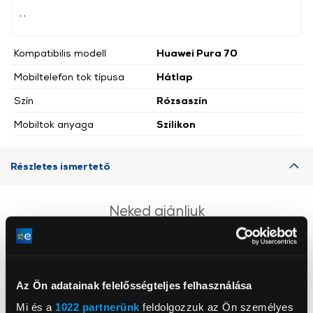
, ,
Kompatibilis modell
Huawei Pura 70
Mobiltelefon tok típusa
Hátlap
Szín
Rózsaszín
Mobiltok anyaga
Szilikon
Részletes ismertető
Neked ajánljuk
Az Ön adatainak felelősségteljes felhasználása
Mi és a
1022 partnerünk
feldolgozzuk az Ön személyes