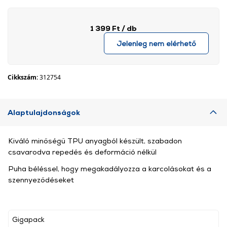
1 399 Ft
/ db
Jelenleg nem elérhető
Cikkszám:
312754
Alaptulajdonságok
Kiváló minőségű TPU anyagból készült, szabadon
csavarodva repedés és deformáció nélkül
Puha béléssel, hogy megakadályozza a karcolásokat és a
szennyeződéseket
Gigapack