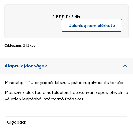
1 899 Ft
/ db
Jelenleg nem elérhető
Cikkszám:
312753
Alaptulajdonságok
Minőségi TPU anyagból készült, puha, rugalmas és tartós
Masszív kialakítás a hátoldalon, hatékonyan képes elnyelni a
véletlen leejtésből származó ütéseket
Gigapack
, ,