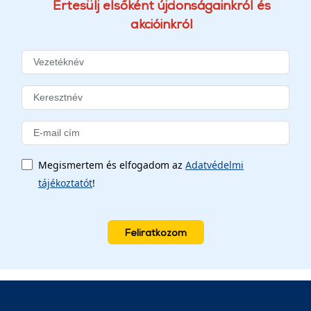
Értesülj elsőként újdonságainkról és
akcióinkról
Megismertem és elfogadom az
Adatvédelmi
tájékoztatót
!
Feliratkozom