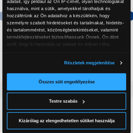
adatait, így például az Ön IP-címét, olyan technológiákat
használva, mint a sütik, amelyekkel tárolhatjuk és
hozzáférünk az Ön adataihoz a készülékén, hogy
személyre szabott hirdetéseket és tartalmakat, hirdetés-
Termék adatlap
Termék adatlap
és tartalommérést, közönségbetekintéseket, valamint
termékfejlesztéseket biztosíthassunk Önnek. Ön dönt
arról, hogy ki használja az adatait és milyen célra.
Gorenje NRS8182KX Side
Gorenje N619EAXL4
by side hűtőszekrény
Alulfagyasztós
kombinált hűtőszekrény
Ha engedélyezi, a következőt is meg szeretnénk tenni:
Részletek megjelenítése
199 999 Ft
179 999 Ft
Információgyűjtés az Ön földrajzi
elhelyezkedéséről pár méteres pontossággal
Az Ön készülékén beazonosítása annak konkrét
Összes süti engedélyezése
tulajdonságainak (ujjlenyomat) aktív ellenőrzésével
Vásárlói vélemények
(0)
Tudjon meg többet személyes adatainak feldolgozási
Testre szabás
módjairól és adja meg preferenciáit a
Részletek
pontban
. Bármikor módosíthatja vagy visszavonhatja a
0
Sütinyilatkozathoz való hozzájárulását.
Kizárólag az elengedhetetlen sütiket használja
0 értékelés
Az Eunonics.hu webáruházunk ún. süti vagy cookie file-