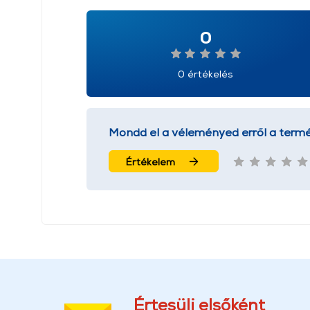
0
0 értékelés
Mondd el a véleményed erről a termé
Értékelem
Értesülj elsőként