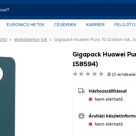
EURONICS HETEK
CÉGEKNEK
KARRIER
FELÚJÍT
zítő
Mobiltelefon tok
Gigapack Huawei Pura 70 Szilikon tok, z
Gigapack Huawei Pura
158594)
0
(0 értékelé
Házhozszállítással
Nem elérhető
Áruházi készletinform
Nem elérhető