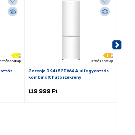
ermék adatlap
Termék adatlap
asztós
Gorenje RK4182PW4 Alulfagyasztós
Dreame
kombinált hűtőszekrény
porsz
119 999 Ft
69 9