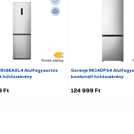
Termék adatlap
T
N619EAXL4 Alulfagyasztós
Gorenje RK14DPS4 Alulfagy
t hűtőszekrény
kombinált hűtőszekrény
9 Ft
124 999 Ft