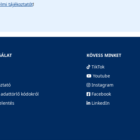
lmi tájékoztatót
!
GÁLAT
KÖVESS MINKET
TikTok
Youtube
oztató
Instagram
 adattörlő kódokról
Facebook
elentés
LinkedIn