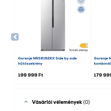
Termék adatlap
Gorenje NRS8182KX Side by side
Gorenje 
hűtőszekrény
kombinál
199 999 Ft
179 99
Vásárlói vélemények
(0)