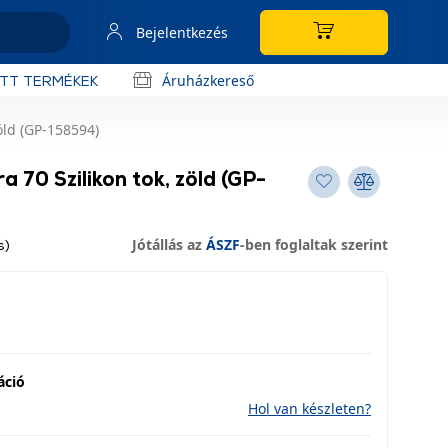
Bejelentkezés
Áruházkereső
OTT TERMÉKEK
öld (GP-158594)
 70 Szilikon tok, zöld (GP-
Jótállás az
ÁSZF
-ben foglaltak szerint
s)
áció
Hol van készleten?