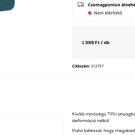
Csomagponton átveh
Nem elérhető
1 399 Ft
/ db
Cikkszám:
312757
Kiváló minőségű TPU anyagbó
deformáció nélkül
Puha béléssel, hogy megakad