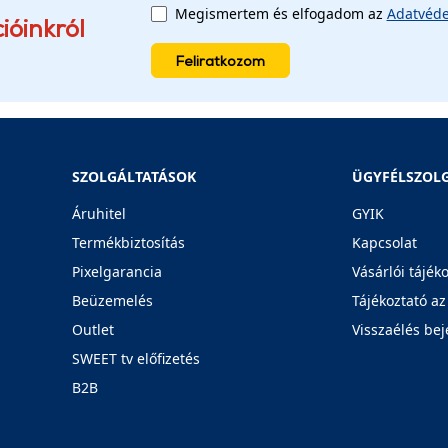
Megismertem és elfogadom az
Adatvéde
ióinkról
Feliratkozom
SZOLGÁLTATÁSOK
ÜGYFÉLSZOL
Áruhitel
GYIK
Termékbiztosítás
Kapcsolat
Pixelgarancia
Vásárlói tájék
Beüzemelés
Tájékoztató az
Outlet
Visszaélés bej
SWEET tv előfizetés
B2B