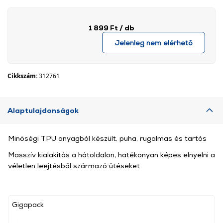
1 899 Ft
/ db
Jelenleg nem elérhető
Cikkszám:
312761
Alaptulajdonságok
Minőségi TPU anyagból készült, puha, rugalmas és tartós
Masszív kialakítás a hátoldalon, hatékonyan képes elnyelni a
véletlen leejtésből származó ütéseket
Gigapack
, ,