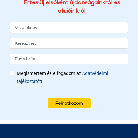
Értesülj elsőként újdonságainkról és
akcióinkról
Megismertem és elfogadom az
Adatvédelmi
tájékoztatót
!
Feliratkozom