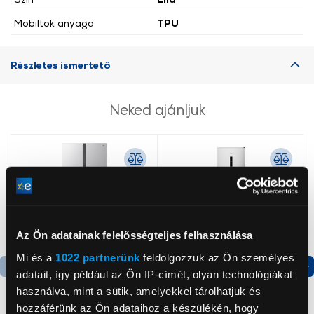
Mobiltok anyaga
TPU
Részletes ismertető
Neked ajánljuk
Az Ön adatainak felelősségteljes felhasználása
Mi és a
1022 partnerünk
feldolgozzuk az Ön személyes
adatait, így például az Ön IP-címét, olyan technológiákat
Termék adatlap
Termék adatlap
használva, mint a sütik, amelyekkel tárolhatjuk és
hozzáférünk az Ön adataihoz a készülékén, hogy