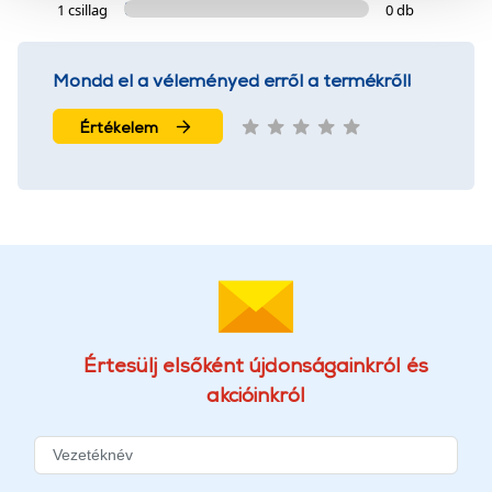
szolgáltatásaink biztosításához szükségesek. Az oldal
1 csillag
0 db
használatával Ön elfogadja a cookie-k használatát.
További információk:
ÁSZF
és
Adatvédelem
Mondd el a véleményed erről a termékről!
Értékelem
Értesülj elsőként újdonságainkról és
akcióinkról