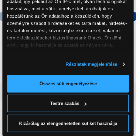
adatait, így például az Ön IP-címét, olyan technológiákat
használva, mint a sütik, amelyekkel tárolhatjuk és
hozzáférünk az Ön adataihoz a készülékén, hogy
személyre szabott hirdetéseket és tartalmakat, hirdetés-
Termék adatlap
Termék adatlap
és tartalommérést, közönségbetekintéseket, valamint
termékfejlesztéseket biztosíthassunk Önnek. Ön dönt
arról, hogy ki használja az adatait és milyen célra.
Gorenje NRS8182KX Side
Gorenje N619EAXL4
by side hűtőszekrény
Alulfagyasztós
kombinált hűtőszekrény
Ha engedélyezi, a következőt is meg szeretnénk tenni:
Részletek megjelenítése
199 999 Ft
179 999 Ft
Információgyűjtés az Ön földrajzi
elhelyezkedéséről pár méteres pontossággal
Az Ön készülékén beazonosítása annak konkrét
Összes süti engedélyezése
tulajdonságainak (ujjlenyomat) aktív ellenőrzésével
Vásárlói vélemények
(0)
Tudjon meg többet személyes adatainak feldolgozási
Testre szabás
módjairól és adja meg preferenciáit a
Részletek
pontban
. Bármikor módosíthatja vagy visszavonhatja a
0
Sütinyilatkozathoz való hozzájárulását.
Kizárólag az elengedhetetlen sütiket használja
0 értékelés
Az Eunonics.hu webáruházunk ún. süti vagy cookie file-