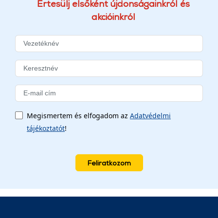
Értesülj elsőként újdonságainkról és
akcióinkról
Megismertem és elfogadom az
Adatvédelmi
tájékoztatót
!
Feliratkozom