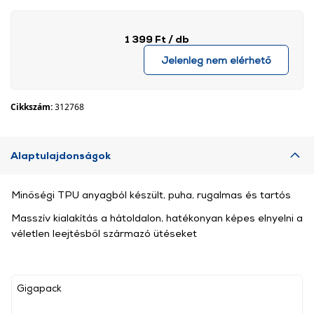
1 399 Ft
/ db
Jelenleg nem elérhető
Cikkszám:
312768
Alaptulajdonságok
Minőségi TPU anyagból készült, puha, rugalmas és tartós
Masszív kialakítás a hátoldalon, hatékonyan képes elnyelni a
véletlen leejtésből származó ütéseket
Gigapack
, ,