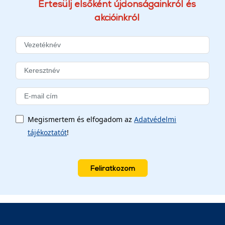
Értesülj elsőként újdonságainkról és
akcióinkról
Megismertem és elfogadom az
Adatvédelmi
tájékoztatót
!
Feliratkozom