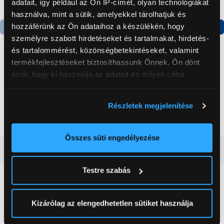
adatait, így például az Ön IP-címét, olyan technológiákat
használva, mint a sütik, amelyekkel tárolhatjuk és
hozzáférünk az Ön adataihoz a készülékén, hogy
személyre szabott hirdetéseket és tartalmakat, hirdetés-
Termék adatlap
Termék adatlap
és tartalommérést, közönségbetekintéseket, valamint
termékfejlesztéseket biztosíthassunk Önnek. Ön dönt
arról, hogy ki használja az adatait és milyen célra.
Gorenje NRS8182KX Side
Gorenje N619EAXL4
by side hűtőszekrény
Alulfagyasztós
kombinált hűtőszekrény
Ha engedélyezi, a következőt is meg szeretnénk tenni:
Részletek megjelenítése
199 999 Ft
179 999 Ft
Információgyűjtés az Ön földrajzi
elhelyezkedéséről pár méteres pontossággal
Az Ön készülékén beazonosítása annak konkrét
Összes süti engedélyezése
tulajdonságainak (ujjlenyomat) aktív ellenőrzésével
Vásárlói vélemények
(0)
Tudjon meg többet személyes adatainak feldolgozási
Testre szabás
módjairól és adja meg preferenciáit a
Részletek
pontban
. Bármikor módosíthatja vagy visszavonhatja a
0
Sütinyilatkozathoz való hozzájárulását.
Kizárólag az elengedhetetlen sütiket használja
0 értékelés
Az Eunonics.hu webáruházunk ún. süti vagy cookie file-