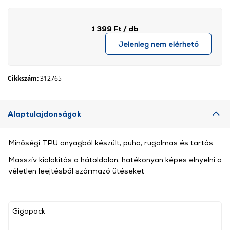
1 399 Ft
/ db
Jelenleg nem elérhető
Cikkszám:
312765
Alaptulajdonságok
Minőségi TPU anyagból készült, puha, rugalmas és tartós
Masszív kialakítás a hátoldalon, hatékonyan képes elnyelni a
véletlen leejtésből származó ütéseket
Gigapack
, ,