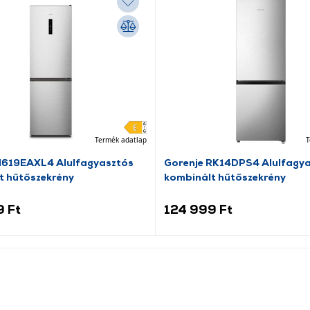
Termék adatlap
T
N619EAXL4 Alulfagyasztós
Gorenje RK14DPS4 Alulfagy
t hűtőszekrény
kombinált hűtőszekrény
9 Ft
124 999 Ft