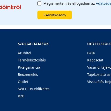
Megismertem és elfogadom az
Adatvéde
ióinkról
Feliratkozom
SZOLGÁLTATÁSOK
ÜGYFÉLSZOL
Áruhitel
GYIK
Termékbiztosítás
Kapcsolat
Pixelgarancia
Vásárlói tájék
Beüzemelés
Tájékoztató az
Outlet
Visszaélés bej
SWEET tv előfizetés
B2B