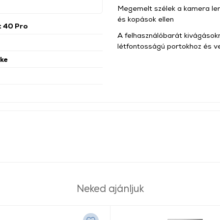
Megemelt szélek a kamera le
és kopások ellen
t 40 Pro
A felhasználóbarát kivágások
létfontosságú portokhoz és 
ke
Neked ajánljuk