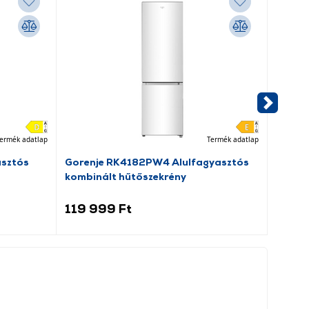
ermék adatlap
Termék adatlap
asztós
Gorenje RK4182PW4 Alulfagyasztós
Dreame
kombinált hűtőszekrény
porsz
119 999 Ft
69 9