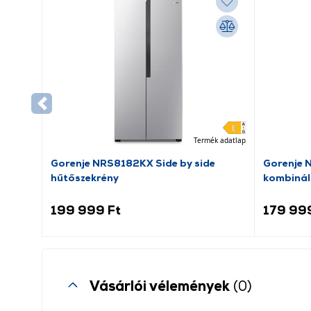
Termék adatlap
Gorenje NRS8182KX Side by side
Gorenje 
hűtőszekrény
kombinál
199 999 Ft
179 99
Vásárlói vélemények
(0)