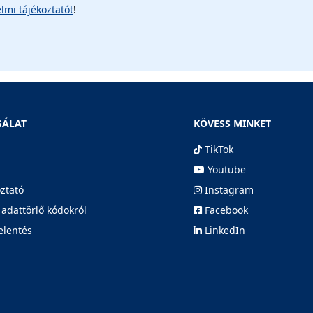
lmi tájékoztatót
!
GÁLAT
KÖVESS MINKET
TikTok
Youtube
oztató
Instagram
 adattörlő kódokról
Facebook
elentés
LinkedIn