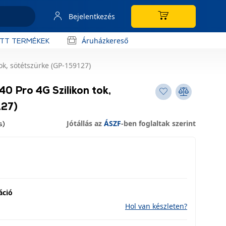
Bejelentkezés
Áruházkereső
OTT TERMÉKEK
tok, sötétszürke (GP-159127)
40 Pro 4G Szilikon tok,
127)
Jótállás az
ÁSZF
-ben foglaltak szerint
s)
áció
Hol van készleten?