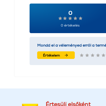
0
0 értékelés
Mondd el a véleményed erről a termé
Értékelem
Értesülj elsőként