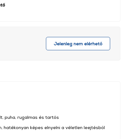
ető
Jelenleg nem elérhető
t, puha, rugalmas és tartós
n, hatékonyan képes elnyelni a véletlen leejtésből