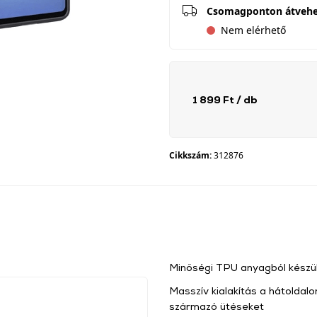
Csomagponton átveh
Nem elérhető
1 899 Ft
/ db
Cikkszám:
312876
Minőségi TPU anyagból készül
Masszív kialakítás a hátoldalo
származó ütéseket