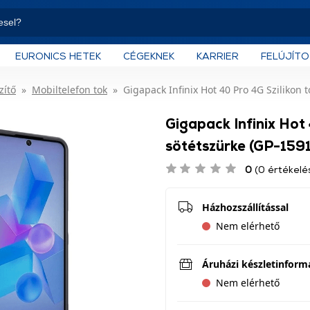
EURONICS HETEK
CÉGEKNEK
KARRIER
FELÚJÍT
zítő
Mobiltelefon tok
Gigapack Infinix Hot 40 Pro 4G Szilikon 
Gigapack Infinix Hot 
sötétszürke (GP-159
0
(0 értékelé
Házhozszállítással
Nem elérhető
Áruházi készletinform
Nem elérhető