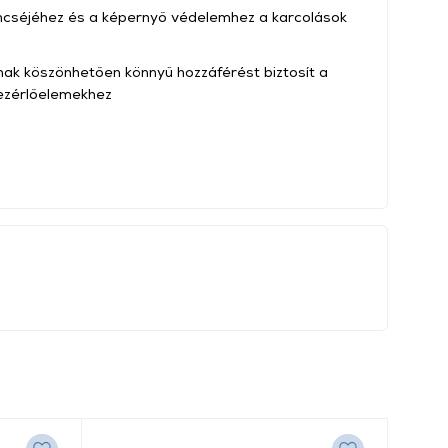
ncséjéhez és a képernyő védelemhez a karcolások
nak köszönhetően könnyű hozzáférést biztosít a
vezérlőelemekhez