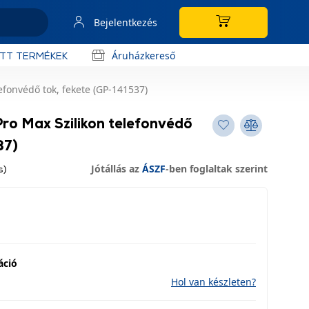
Bejelentkezés
Áruházkereső
OTT TERMÉKEK
efonvédő tok, fekete (GP-141537)
ro Max Szilikon telefonvédő
37)
Jótállás az
ÁSZF
-ben foglaltak szerint
s)
áció
Hol van készleten?