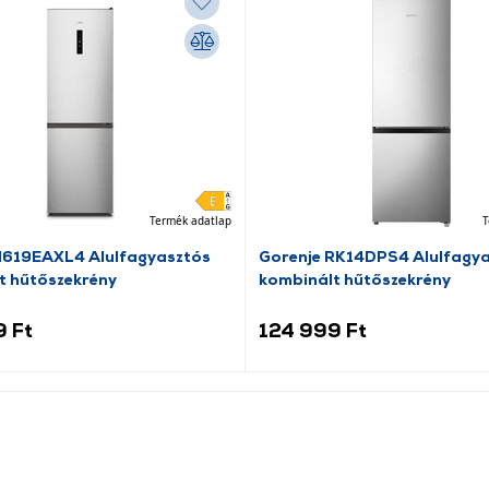
Termék adatlap
T
N619EAXL4 Alulfagyasztós
Gorenje RK14DPS4 Alulfagy
t hűtőszekrény
kombinált hűtőszekrény
9 Ft
124 999 Ft