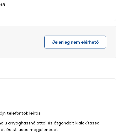
ető
Jelenleg nem elérhető
jn telefontok leírás
alú anyaghasználattal és átgondolt kialakítással
mét és stílusos megjelenését.