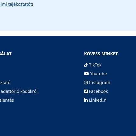
lmi tájékoztatót
!
GÁLAT
KÖVESS MINKET
TikTok
Youtube
oztató
Instagram
 adattörlő kódokról
Facebook
elentés
LinkedIn