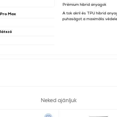
Prémium hibrid anyagok
A tok akril és TPU hibrid any
 Pro Max
puhaságot a maximális védel
tlátszó
Neked ajánljuk