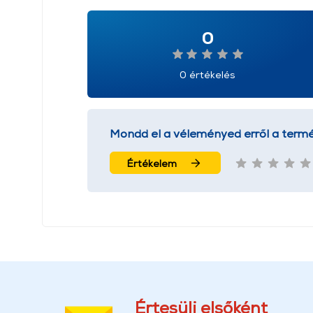
0
0 értékelés
Mondd el a véleményed erről a termé
Értékelem
Értesülj elsőként