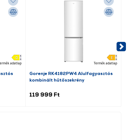
ermék adatlap
Termék adatlap
asztós
Gorenje RK4182PW4 Alulfagyasztós
Dreame
kombinált hűtőszekrény
porsz
119 999 Ft
69 9