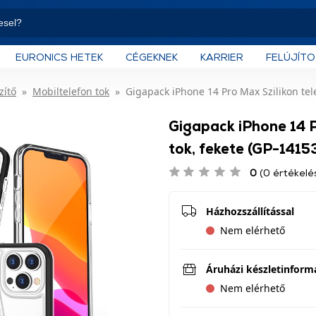
EURONICS HETEK
CÉGEKNEK
KARRIER
FELÚJÍT
zítő
Mobiltelefon tok
Gigapack iPhone 14 Pro Max Szilikon tel
Gigapack iPhone 14 P
tok, fekete (GP-1415
0
(0 értékelé
Házhozszállítással
Nem elérhető
Áruházi készletinform
Nem elérhető