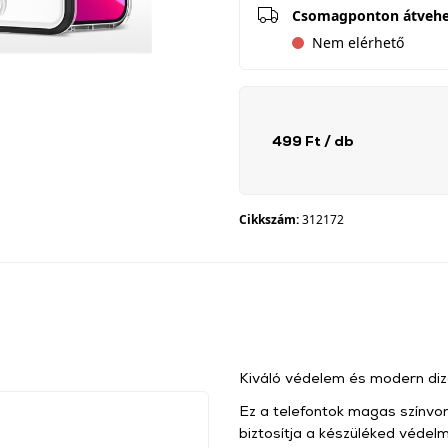
Csomagponton átveh
Nem elérhető
499 Ft
/ db
Cikkszám:
312172
Kiváló védelem és modern dizá
Ez a telefontok magas színvon
biztosítja a készüléked védel