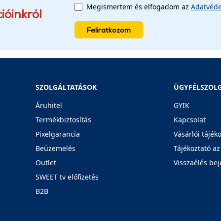
Megismertem és elfogadom az
Adatvéde
ióinkról
Feliratkozom
SZOLGÁLTATÁSOK
ÜGYFÉLSZOL
Áruhitel
GYIK
Termékbiztosítás
Kapcsolat
Pixelgarancia
Vásárlói tájék
Beüzemelés
Tájékoztató az
Outlet
Visszaélés bej
SWEET tv előfizetés
B2B