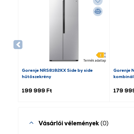
Termék adatlap
Gorenje NRS8182KX Side by side
Gorenje 
hűtőszekrény
kombinál
199 999 Ft
179 99
Vásárlói vélemények
(0)