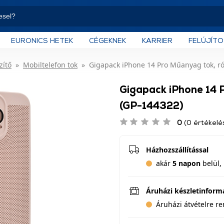
EURONICS HETEK
CÉGEKNEK
KARRIER
FELÚJÍT
zítő
Mobiltelefon tok
Gigapack iPhone 14 Pro Műanyag tok, ró
Gigapack iPhone 14 
(GP-144322)
0
(0 értékelé
Házhozszállítással
akár
5 napon
belül, 
Áruházi készletinform
Áruházi átvételre r