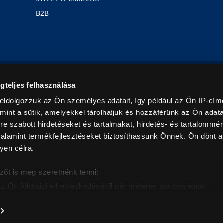
B2B
Rólunk
Karrier
Üzleteink
Blog
gteljes felhasználása
eldolgozzuk az Ön személyes adatait, így például az Ön IP-címé
mint a sütik, amelyekkel tárolhatjuk és hozzáférünk az Ön adat
e szabott hirdetéseket és tartalmakat, hirdetés- és tartalommér
alamint termékfejlesztéseket biztosíthassunk Önnek. Ön dönt ar
yen célra.
© 2026. Minden jog fenntartva! Euronics Műszaki Áruházlánc
zőt is meg szeretnénk tenni:
az Ön földrajzi elhelyezkedéséről pár méteres pontossággal
eazonosítása annak konkrét tulajdonságainak (ujjlenyomat) akt
intban értendők és az ÁFA-t tartalmazzák. Csak háztartásban használatos mennyiségeket szolg
árak, képek leírások tájékoztató jellegűek, és nem minősülnek ajánlattételnek, az esetleges p
nem vállalunk felelősséget.