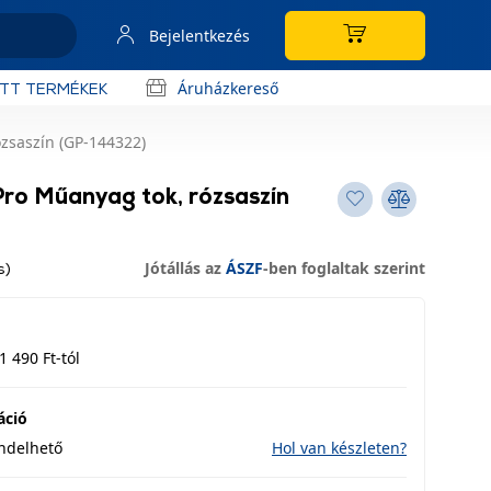
Bejelentkezés
Áruházkereső
OTT TERMÉKEK
zsaszín (GP-144322)
Pro Műanyag tok, rózsaszín
Jótállás az
ÁSZF
-ben foglaltak szerint
s)
1 490 Ft-tól
áció
endelhető
Hol van készleten?