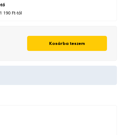
ető
1 190 Ft-tól
Kosárba teszem