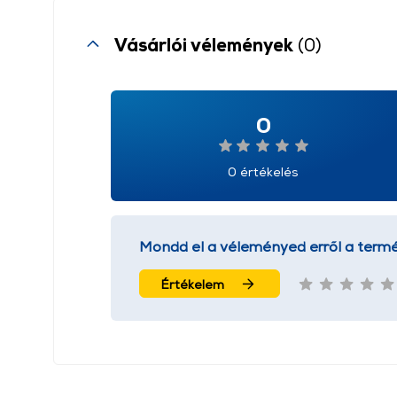
Vásárlói vélemények
(0)
0
0 értékelés
Mondd el a véleményed erről a termé
Értékelem