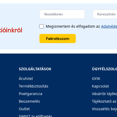
Megismertem és elfogadom az
Adatvéde
ióinkról
Feliratkozom
SZOLGÁLTATÁSOK
ÜGYFÉLSZOL
Áruhitel
GYIK
Termékbiztosítás
Kapcsolat
Pixelgarancia
Vásárlói tájék
Beüzemelés
Tájékoztató az
Outlet
Visszaélés bej
SWEET tv előfizetés