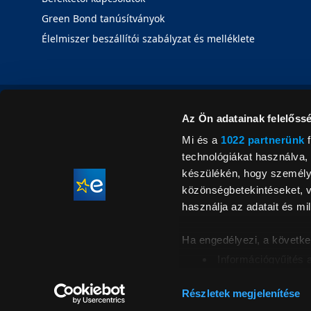
Green Bond tanúsítványok
Élelmiszer beszállítói szabályzat és melléklete
Az Ön adatainak felelőssé
Mi és a
1022 partnerünk
f
technológiákat használva, 
készülékén, hogy személyr
közönségbetekintéseket, v
használja az adatait és mil
Ha engedélyezi, a követke
Információgyűjtés 
Az Ön készülékén b
Áraink for
ellenőrzésével
Részletek megjelenítése
feltüntetett 