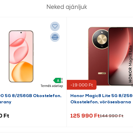
Neked ajánljuk
-19 000 Ft
Termék adatlap
T
0 5G 8/256GB Okostelefon,
Honor Magic8 Lite 5G 8/25
arany
Okostelefon, vörösesbarna
0 Ft
125 990 Ft
144 990 Ft