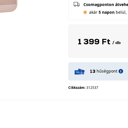
Csomagponton átveh
akár
5 napon
belül, 
1 399 Ft
/ db
hűségpont
13
Cikkszám:
312537