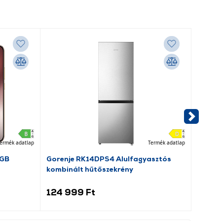
ermék adatlap
Termék adatlap
6GB
Gorenje RK14DPS4 Alulfagyasztós
Goren
kombinált hűtőszekrény
kombin
124 999 Ft
119 