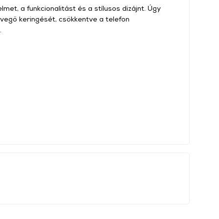
met, a funkcionalitást és a stílusos dizájnt. Úgy
levegő keringését, csökkentve a telefon
.