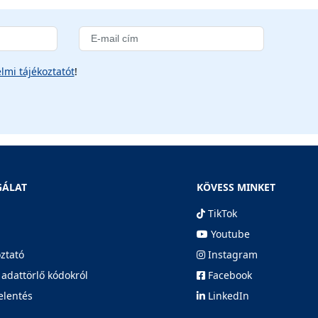
lmi tájékoztatót
!
GÁLAT
KÖVESS MINKET
TikTok
Youtube
oztató
Instagram
 adattörlő kódokról
Facebook
elentés
LinkedIn