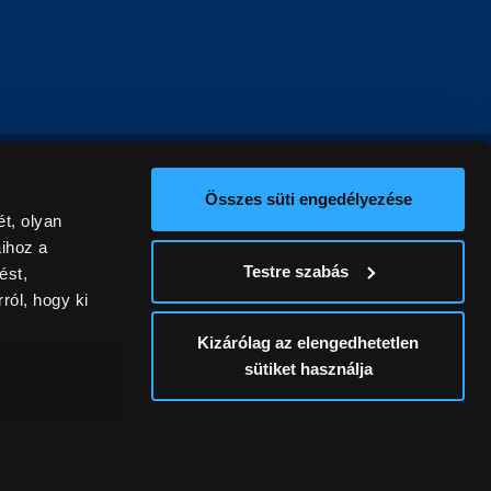
Összes süti engedélyezése
t, olyan
aihoz a
Testre szabás
ést,
ról, hogy ki
Kizárólag az elengedhetetlen
sütiket használja
ív
álunk ki. A
ontatlanságért