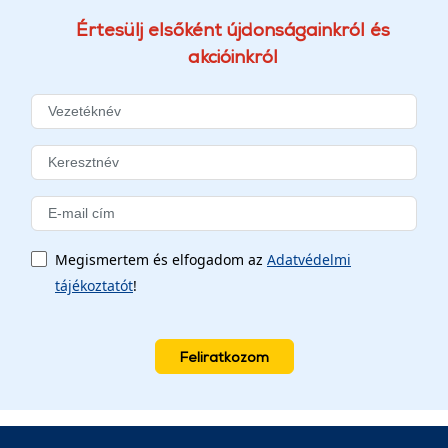
Értesülj elsőként újdonságainkról és
akcióinkról
Megismertem és elfogadom az
Adatvédelmi
tájékoztatót
!
Feliratkozom