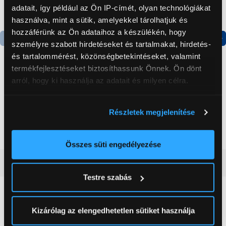
adatait, így például az Ön IP-címét, olyan technológiákat
használva, mint a sütik, amelyekkel tárolhatjuk és
hozzáférünk az Ön adataihoz a készülékén, hogy
személyre szabott hirdetéseket és tartalmakat, hirdetés-
Termék adatlap
Termék adatlap
és tartalommérést, közönségbetekintéseket, valamint
termékfejlesztéseket biztosíthassunk Önnek. Ön dönt
arról, hogy ki használja az adatait és milyen célra.
Gorenje NRS8182KX Side
Gorenje N619EAXL4
by side hűtőszekrény
Alulfagyasztós
Ha engedélyezi, a következőt is meg szeretnénk tenni:
kombinált hűtőszekrény
Részletek megjelenítése
Információgyűjtés az Ön földrajzi
199 999 Ft
179 999 Ft
elhelyezkedéséről pár méteres pontossággal
Az Ön készülékén beazonosítása annak konkrét
Összes süti engedélyezése
tulajdonságainak (ujjlenyomat) aktív ellenőrzésével
Vásárlói vélemények
(0)
Tudjon meg többet személyes adatainak feldolgozási
Testre szabás
módjairól és adja meg preferenciáit a
Részletek
pontban
. Bármikor módosíthatja vagy visszavonhatja a
0
Sütinyilatkozathoz való hozzájárulását.
Kizárólag az elengedhetetlen sütiket használja