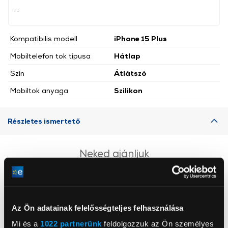
, ,
Kompatibilis modell
iPhone 15 Plus
Mobiltelefon tok típusa
Hátlap
Szín
Átlátszó
Mobiltok anyaga
Szilikon
Részletes ismertető
Neked ajánljuk
Az Ön adatainak felelősségteljes felhasználása
Mi és a
1022 partnerünk
feldolgozzuk az Ön személyes