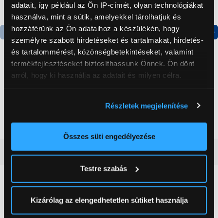
adatait, így például az Ön IP-címét, olyan technológiákat
használva, mint a sütik, amelyekkel tárolhatjuk és
hozzáférünk az Ön adataihoz a készülékén, hogy
személyre szabott hirdetéseket és tartalmakat, hirdetés-
Termék adatlap
Termék adatlap
és tartalommérést, közönségbetekintéseket, valamint
termékfejlesztéseket biztosíthassunk Önnek. Ön dönt
arról, hogy ki használja az adatait és milyen célra.
Gorenje NRS8182KX Side
Gorenje RF312EPW4
by side hűtőszekrény
Felülfagyasztós
Ha engedélyezi, a következőt is meg szeretnénk tenni:
hűtőszekrény
Részletek megjelenítése
199 999 Ft
99 999 Ft
Információgyűjtés az Ön földrajzi
elhelyezkedéséről pár méteres pontossággal
Az Ön készülékén beazonosítása annak konkrét
Összes süti engedélyezése
tulajdonságainak (ujjlenyomat) aktív ellenőrzésével
Vásárlói vélemények
(0)
Tudjon meg többet személyes adatainak feldolgozási
Testre szabás
módjairól és adja meg preferenciáit a
Részletek
pontban
. Bármikor módosíthatja vagy visszavonhatja a
0
Sütinyilatkozathoz való hozzájárulását.
Kizárólag az elengedhetetlen sütiket használja
0 értékelés