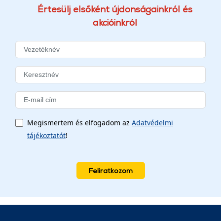
Értesülj elsőként újdonságainkról és
akcióinkról
Megismertem és elfogadom az
Adatvédelmi
tájékoztatót
!
Feliratkozom