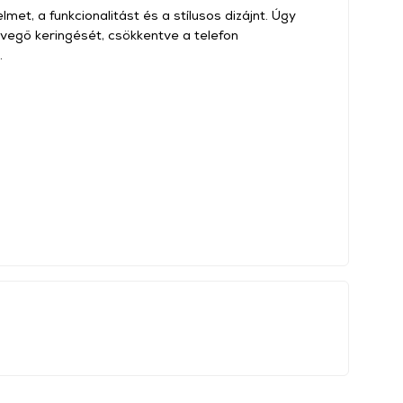
met, a funkcionalitást és a stílusos dizájnt. Úgy
levegő keringését, csökkentve a telefon
.