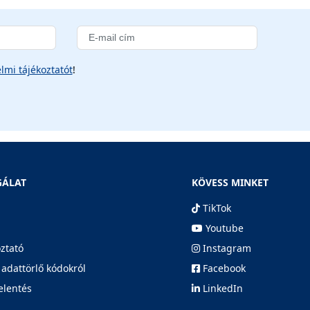
lmi tájékoztatót
!
GÁLAT
KÖVESS MINKET
TikTok
Youtube
oztató
Instagram
 adattörlő kódokról
Facebook
elentés
LinkedIn