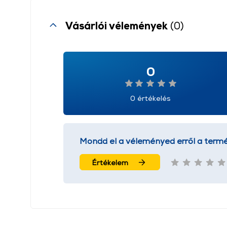
Vásárlói vélemények
(0)
0
0 értékelés
Mondd el a véleményed erről a termé
Értékelem