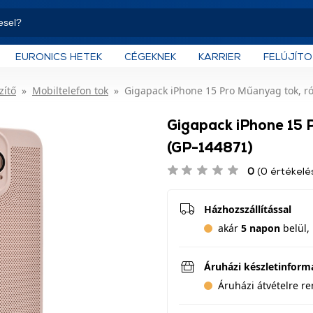
EURONICS HETEK
CÉGEKNEK
KARRIER
FELÚJÍT
zítő
Mobiltelefon tok
Gigapack iPhone 15 Pro Műanyag tok, ró
Gigapack iPhone 15 
(GP-144871)
0
(0 értékelé
Házhozszállítással
akár
5 napon
belül, 
Áruházi készletinform
Áruházi átvételre r