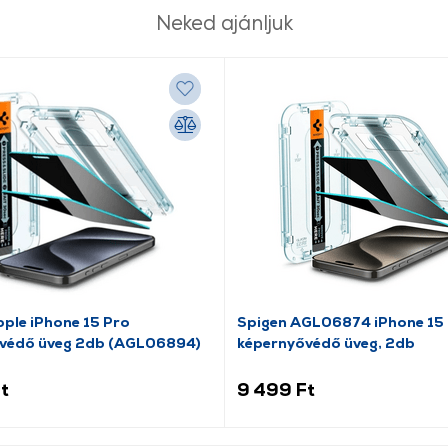
Neked ajánljuk
ple iPhone 15 Pro
Spigen AGL06874 iPhone 15
védő üveg 2db (AGL06894)
képernyővédő üveg, 2db
t
9 499 Ft