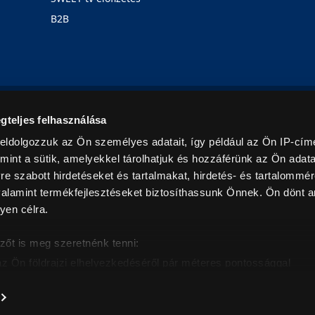
B2B
Rólunk
Karrier
Üzleteink
Blog
gteljes felhasználása
eldolgozzuk az Ön személyes adatait, így például az Ön IP-címé
mint a sütik, amelyekkel tárolhatjuk és hozzáférünk az Ön adat
e szabott hirdetéseket és tartalmakat, hirdetés- és tartalommér
alamint termékfejlesztéseket biztosíthassunk Önnek. Ön dönt ar
yen célra.
© 2026. Minden jog fenntartva! Euronics Műszaki Áruházlánc
zőt is meg szeretnénk tenni:
az Ön földrajzi elhelyezkedéséről pár méteres pontossággal
eazonosítása annak konkrét tulajdonságainak (ujjlenyomat) akt
intban értendők és az ÁFA-t tartalmazzák. Csak háztartásban használatos mennyiségeket szolg
árak, képek leírások tájékoztató jellegűek, és nem minősülnek ajánlattételnek, az esetleges p
nem vállalunk felelősséget.