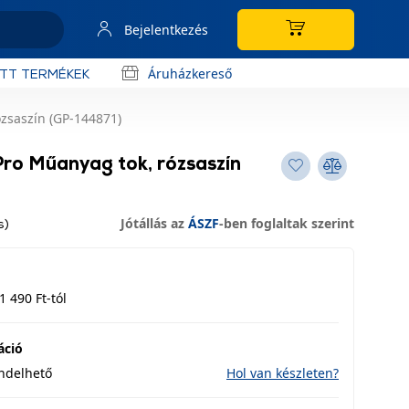
Bejelentkezés
Áruházkereső
OTT TERMÉKEK
zsaszín (GP-144871)
Pro Műanyag tok, rózsaszín
Jótállás az
ÁSZF
-ben foglaltak szerint
s)
1 490 Ft-tól
áció
endelhető
Hol van készleten?