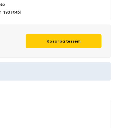
ető
1 190 Ft-tól
Kosárba teszem