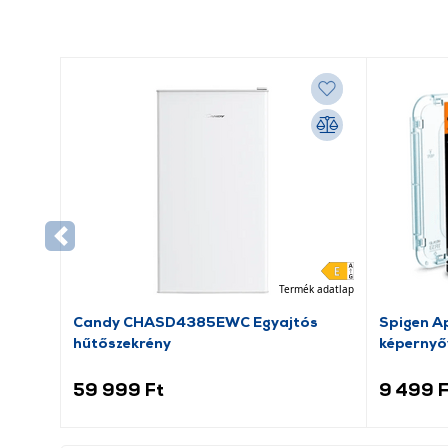
Termék adatlap
Candy CHASD4385EWC Egyajtós
Spigen Ap
hűtőszekrény
képernyő
59 999 Ft
9 499 F