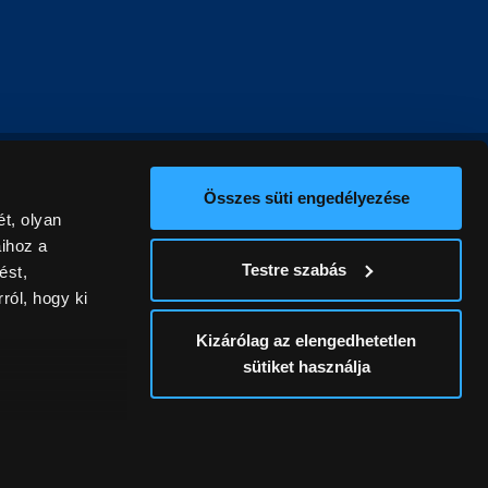
Összes süti engedélyezése
t, olyan
aihoz a
Testre szabás
ést,
ról, hogy ki
Kizárólag az elengedhetetlen
sütiket használja
ív
álunk ki. A
ontatlanságért