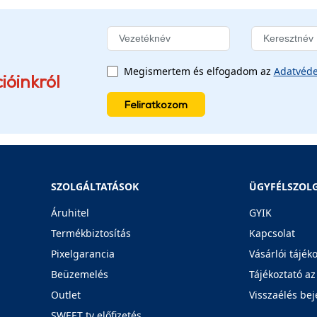
Megismertem és elfogadom az
Adatvéde
ióinkról
Feliratkozom
SZOLGÁLTATÁSOK
ÜGYFÉLSZOL
Áruhitel
GYIK
Termékbiztosítás
Kapcsolat
Pixelgarancia
Vásárlói tájék
Beüzemelés
Tájékoztató az
Outlet
Visszaélés bej
SWEET tv előfizetés