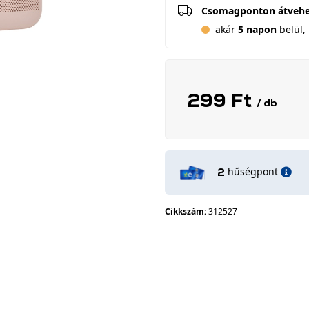
Csomagponton átveh
akár
5 napon
belül, 
299 Ft
/ db
hűségpont
2
Cikkszám:
312527