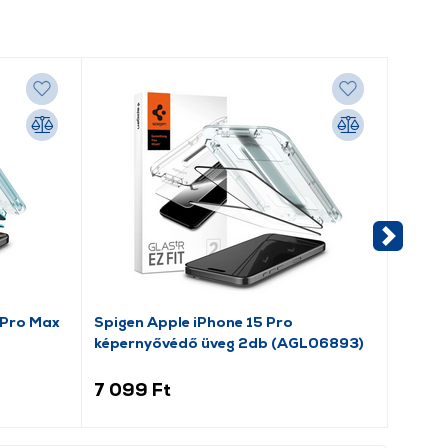
 Pro Max
Spigen Apple iPhone 15 Pro
Spigen
képernyővédő üveg 2db (AGL06893)
képer
7 099 Ft
6 29