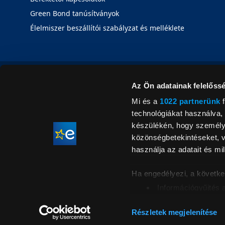
Green Bond tanúsítványok
Élelmiszer beszállítói szabályzat és melléklete
Az Ön adatainak felelőssé
Mi és a
1022 partnerünk
f
technológiákat használva, 
készülékén, hogy személyr
közönségbetekintéseket, v
használja az adatait és mil
Ha engedélyezi, a követke
Információgyűjtés 
Az Ön készülékén b
Áraink for
ellenőrzésével
Részletek megjelenítése
feltüntetett 