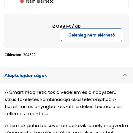
Nem elérhető
2 099 Ft
/ db
Jelenleg nem elérhető
Cikkszám:
304522
Alaptulajdonságok
A Smart Magnetic tok a védelem és a nagyszerű
stílus tökéletes kombinációja okostelefonjához. A
huzat tartós anyagból készült, érdekes textúrájú és
kellemes tapintású.
A termék puha belsővel rendelkezik, amely megvédi a
képernyőt a karcolásoktól, és praktikus zsebbel