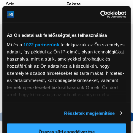
Szín
Fekete
Mobiltok anyaga
Poliuretán (PU)
Részletes ismertető
Az Ön adatainak felelősségteljes felhasználása
Mi és a
1022 partnerünk
feldolgozzuk az Ön személyes
Neked ajánljuk
adatait, így például az Ön IP-címét, olyan technológiákat
használva, mint a sütik, amelyekkel tárolhatjuk és
hozzáférünk az Ön adataihoz a készülékén, hogy
személyre szabott hirdetéseket és tartalmakat, hirdetés-
és tartalommérést, közönségbetekintéseket, valamint
termékfejlesztéseket biztosíthassunk Önnek. Ön dönt
arról, hogy ki használja az adatait és milyen célra.
Ha engedélyezi, a következőt is meg szeretnénk tenni:
Részletek megjelenítése
Információgyűjtés az Ön földrajzi
elhelyezkedéséről pár méteres pontossággal
Termék adatlap
Termék adatlap
Az Ön készülékén beazonosítása annak konkrét
Összes süti engedélyezése