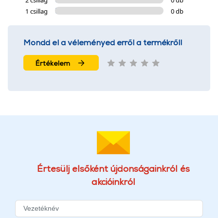
2 csillag
0 db
1 csillag
0 db
Mondd el a véleményed erről a termékről!
Értékelem
Értesülj elsőként újdonságainkról és
akcióinkról