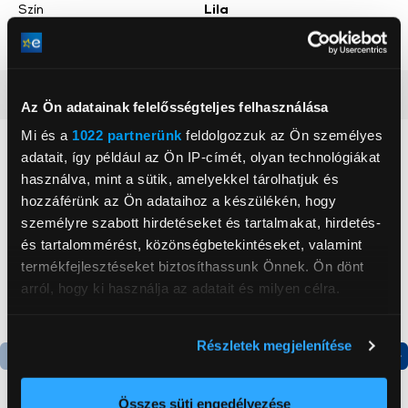
Szín
Lila
Mobiltok anyaga
Szilikon
Részletes ismertető
Az Ön adatainak felelősségteljes felhasználása
Mi és a
1022 partnerünk
feldolgozzuk az Ön személyes
Neked ajánljuk
adatait, így például az Ön IP-címét, olyan technológiákat
használva, mint a sütik, amelyekkel tárolhatjuk és
hozzáférünk az Ön adataihoz a készülékén, hogy
személyre szabott hirdetéseket és tartalmakat, hirdetés-
és tartalommérést, közönségbetekintéseket, valamint
termékfejlesztéseket biztosíthassunk Önnek. Ön dönt
arról, hogy ki használja az adatait és milyen célra.
Ha engedélyezi, a következőt is meg szeretnénk tenni:
Részletek megjelenítése
Információgyűjtés az Ön földrajzi
elhelyezkedéséről pár méteres pontossággal
Termék adatlap
Termék adatlap
Az Ön készülékén beazonosítása annak konkrét
Összes süti engedélyezése