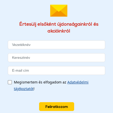
Értesülj elsőként újdonságainkról és
akcióinkról
Megismertem és elfogadom az
Adatvédelmi
tájékoztatót
!
Feliratkozom