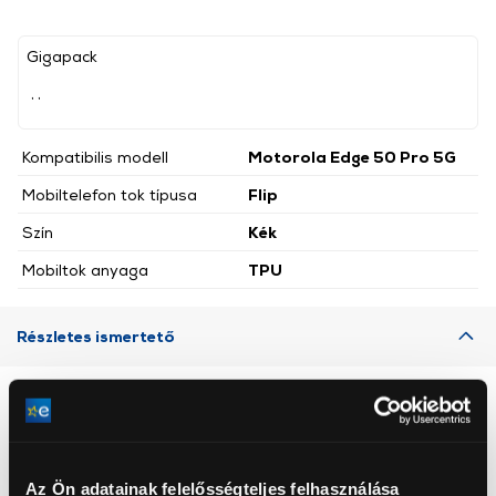
Gigapack
, ,
Kompatibilis modell
Motorola Edge 50 Pro 5G
Mobiltelefon tok típusa
Flip
Szín
Kék
Mobiltok anyaga
TPU
Részletes ismertető
Neked ajánljuk
Az Ön adatainak felelősségteljes felhasználása