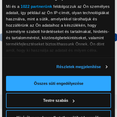
Mi és a
1022 partnerünk
feldolgozzuk az Ön személyes
adatait, így például az Ön IP-címét, olyan technológiákat
használva, mint a sütik, amelyekkel tárolhatjuk és
hozzáférünk az Ön adataihoz a készülékén, hogy
személyre szabott hirdetéseket és tartalmakat, hirdetés-
és tartalommérést, közönségbetekintéseket, valamint
termékfejlesztéseket biztosíthassunk Önnek. Ön dönt
Termék adatlap
Termék adatlap
arról, hogy ki használja az adatait és milyen célra.
Gorenje NRS8182KX Side
Gorenje N619EAXL4
Ha engedélyezi, a következőt is meg szeretnénk tenni:
Részletek megjelenítése
by side hűtőszekrény
Alulfagyasztós
Információgyűjtés az Ön földrajzi
kombinált hűtőszekrény
elhelyezkedéséről pár méteres pontossággal
199 999 Ft
179 999 Ft
Az Ön készülékén beazonosítása annak konkrét
Összes süti engedélyezése
tulajdonságainak (ujjlenyomat) aktív ellenőrzésével
Tudjon meg többet személyes adatainak feldolgozási
Testre szabás
Vásárlói vélemények
(0)
módjairól és adja meg preferenciáit a
Részletek
pontban
. Bármikor módosíthatja vagy visszavonhatja a
Sütinyilatkozathoz való hozzájárulását.