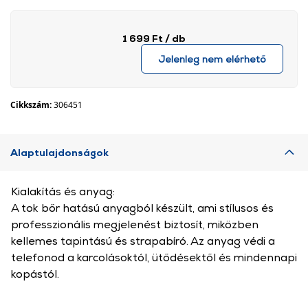
1 699 Ft
/ db
Jelenleg nem elérhető
Cikkszám:
306451
Alaptulajdonságok
Kialakítás és anyag:
A tok bőr hatású anyagból készült, ami stílusos és
professzionális megjelenést biztosít, miközben
kellemes tapintású és strapabíró. Az anyag védi a
telefonod a karcolásoktól, ütődésektől és mindennapi
kopástól.