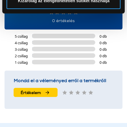
Kizárólag az elengedhetetlen sütiket használja
0
Az Eunonics.hu webáruházunk ún. süti vagy cookie file-
okat használ, melyeket az Ön gépén tárol a rendszer. A
0 értékelés
cookie-k személyazonosítására nem alkalmasak,
szolgáltatásaink biztosításához szükségesek. Az oldal
5 csillag
0 db
használatával Ön elfogadja a cookie-k használatát.
4 csillag
0 db
További információk:
ÁSZF
és
Adatvédelem
3 csillag
0 db
2 csillag
0 db
1 csillag
0 db
Mondd el a véleményed erről a termékről!
Értékelem