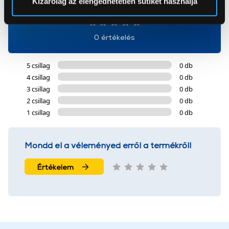
Kizárólag az elengedhetetlen sütiket használja
0
Az Eunonics.hu webáruházunk ún. süti vagy cookie file-
okat használ, melyeket az Ön gépén tárol a rendszer. A
0 értékelés
cookie-k személyazonosítására nem alkalmasak,
szolgáltatásaink biztosításához szükségesek. Az oldal
5 csillag
0 db
használatával Ön elfogadja a cookie-k használatát.
4 csillag
0 db
További információk:
ÁSZF
és
Adatvédelem
3 csillag
0 db
2 csillag
0 db
1 csillag
0 db
Mondd el a véleményed erről a termékről!
Értékelem