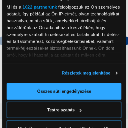
Mi és a
1022 partnerünk
feldolgozzuk az Ön személyes
adatait, így például az Ön IP-címét, olyan technológiákat
használva, mint a sütik, amelyekkel tárolhatjuk és
hozzáférünk az Ön adataihoz a készülékén, hogy
személyre szabott hirdetéseket és tartalmakat, hirdetés-
és tartalommérést, közönségbetekintéseket, valamint
termékfejlesztéseket biztosíthassunk Önnek. Ön dönt
Termék adatlap
Termék adatlap
arról, hogy ki használja az adatait és milyen célra.
Gorenje NRS8182KX Side
Gorenje RK14DPS4
Ha engedélyezi, a következőt is meg szeretnénk tenni:
Részletek megjelenítése
by side hűtőszekrény
Alulfagyasztós
Információgyűjtés az Ön földrajzi
kombinált hűtőszekrény
elhelyezkedéséről pár méteres pontossággal
199 999 Ft
124 999 Ft
Az Ön készülékén beazonosítása annak konkrét
Összes süti engedélyezése
tulajdonságainak (ujjlenyomat) aktív ellenőrzésével
Tudjon meg többet személyes adatainak feldolgozási
Testre szabás
Vásárlói vélemények
(0)
módjairól és adja meg preferenciáit a
Részletek
pontban
. Bármikor módosíthatja vagy visszavonhatja a
Sütinyilatkozathoz való hozzájárulását.