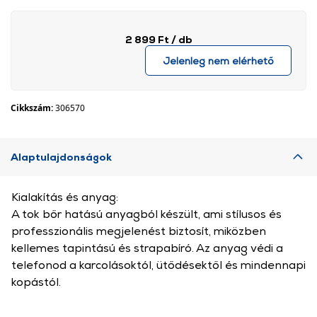
2 899 Ft
/ db
Jelenleg nem elérhető
Cikkszám:
306570
Alaptulajdonságok
Kialakítás és anyag:
A tok bőr hatású anyagból készült, ami stílusos és
professzionális megjelenést biztosít, miközben
kellemes tapintású és strapabíró. Az anyag védi a
telefonod a karcolásoktól, ütődésektől és mindennapi
kopástól.