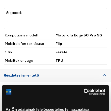
Gigapack
, ,
Kompatibilis modell
Motorola Edge 50 Pro 5G
Mobiltelefon tok típusa
Flip
Szín
Fekete
Mobiltok anyaga
TPU
Részletes ismertető
Neked ajánljuk
Az Ön adatainak felelősségteljes felhasználása