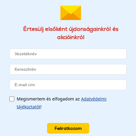
Értesülj elsőként újdonságainkról és
akcióinkról
Megismertem és elfogadom az
Adatvédelmi
tájékoztatót
!
Feliratkozom