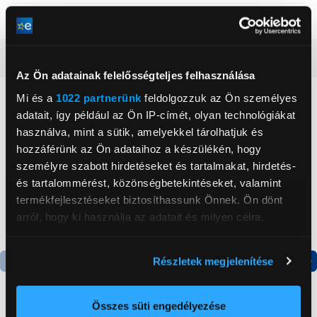
Szín
Piros
Részletes ismertető
Az Ön adatainak felelősségteljes felhasználása
Mi és a
1022 partnerünk
feldolgozzuk az Ön személyes
Neked ajánljuk
adatait, így például az Ön IP-címét, olyan technológiákat
használva, mint a sütik, amelyekkel tárolhatjuk és
hozzáférünk az Ön adataihoz a készülékén, hogy
személyre szabott hirdetéseket és tartalmakat, hirdetés-
és tartalommérést, közönségbetekintéseket, valamint
termékfejlesztéseket biztosíthassunk Önnek. Ön dönt
arról, hogy ki használja az adatait és milyen célra.
Ha engedélyezi, a következőt is meg szeretnénk tenni:
Részletek megjelenítése
Információgyűjtés az Ön földrajzi
Termék adatlap
Termék adatlap
elhelyezkedéséről pár méteres pontossággal
Az Ön készülékén beazonosítása annak konkrét
Összes süti engedélyezése