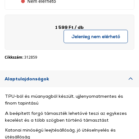
Nem elérhető
1 599 Ft
/ db
Jelenleg nem elérhető
Cikkszám:
312859
Alaptulajdonságok
TPU-ból és műanyagból készült, ujjlenyomatmentes és
finom tapintású
A beépített forgó támaszték lehetővé teszi az egykezes
kezelést és a több szögben történő támasztást
Katonai minőségű leejtésállóság, jó ütéselnyelés és
ütésállóság