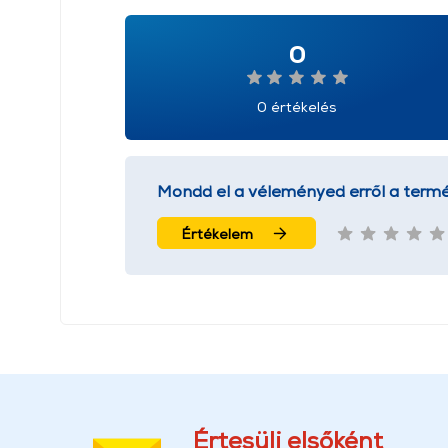
0
0 értékelés
Mondd el a véleményed erről a termé
Értékelem
Értesülj elsőként