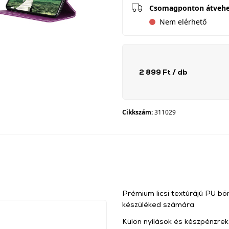
Csomagponton átveh
Nem elérhető
2 899 Ft
/ db
Cikkszám:
311029
Prémium licsi textúrájú PU b
készüléked számára
Külön nyílások és készpénzrek