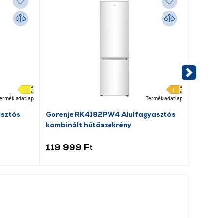
ermék adatlap
Termék adatlap
asztós
Gorenje RK4182PW4 Alulfagyasztós
Dreame
kombinált hűtőszekrény
porsz
119 999 Ft
69 9