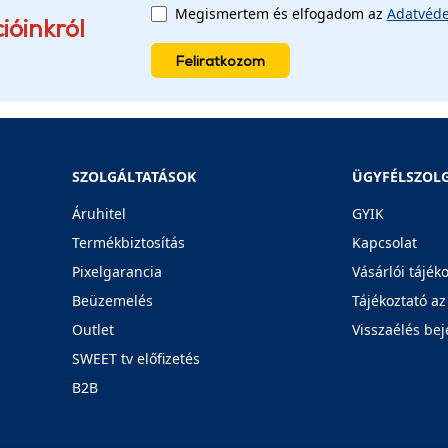
Megismertem és elfogadom az
Adatvéde
ióinkról
Feliratkozom
SZOLGÁLTATÁSOK
ÜGYFÉLSZOL
Áruhitel
GYIK
Termékbiztosítás
Kapcsolat
Pixelgarancia
Vásárlói tájék
Beüzemelés
Tájékoztató az
Outlet
Visszaélés bej
SWEET tv előfizetés
B2B