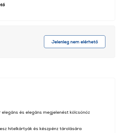
ető
Jelenleg nem elérhető
őr elegáns és elegáns megjelenést kölcsönöz
esz hitelkártyák és készpénz tárolására