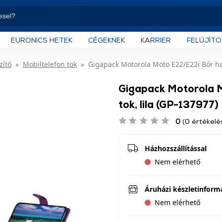
EURONICS HETEK
CÉGEKNEK
KARRIER
FELÚJÍT
zítő
Mobiltelefon tok
Gigapack Motorola Moto E22/E22i Bőr hatá
Gigapack Motorola M
tok, lila (GP-137977)
0
(0 értékelé
Házhozszállítással
Nem elérhető
Áruházi készletinform
Nem elérhető