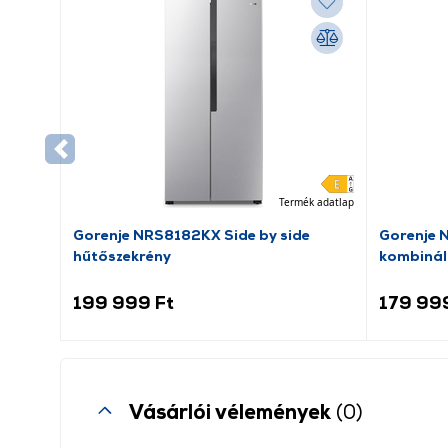
Termék adatlap
Gorenje NRS8182KX Side by side
Gorenje 
hűtőszekrény
kombinál
199 999 Ft
179 99
Vásárlói vélemények
(0)