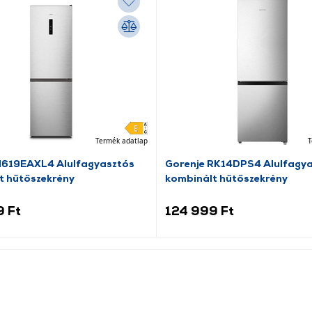
Termék adatlap
T
N619EAXL4 Alulfagyasztós
Gorenje RK14DPS4 Alulfagy
t hűtőszekrény
kombinált hűtőszekrény
9 Ft
124 999 Ft