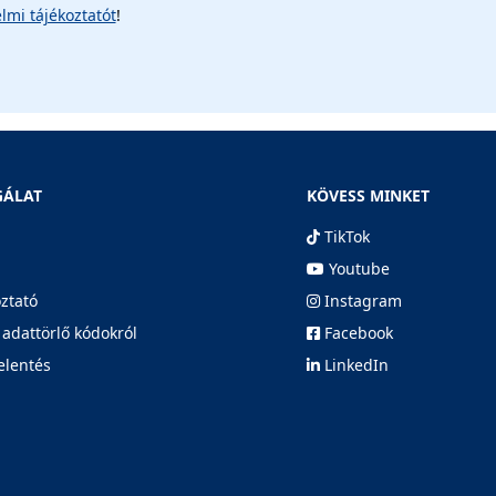
lmi tájékoztatót
!
GÁLAT
KÖVESS MINKET
TikTok
Youtube
oztató
Instagram
 adattörlő kódokról
Facebook
elentés
LinkedIn