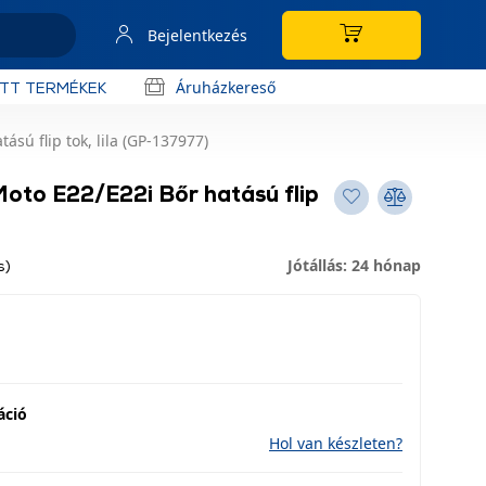
Bejelentkezés
Áruházkereső
OTT TERMÉKEK
sú flip tok, lila (GP-137977)
oto E22/E22i Bőr hatású flip
Jótállás: 24 hónap
s)
áció
Hol van készleten?