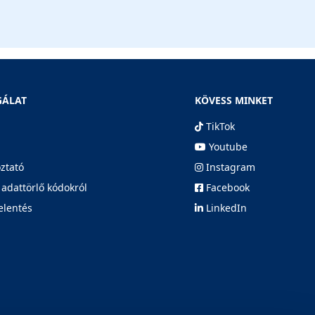
GÁLAT
KÖVESS MINKET
TikTok
Youtube
oztató
Instagram
 adattörlő kódokról
Facebook
elentés
LinkedIn