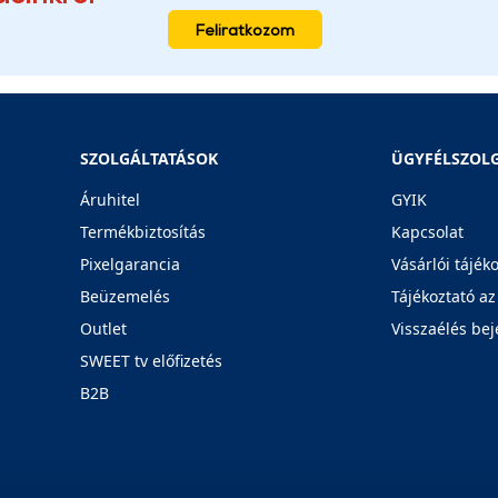
Feliratkozom
SZOLGÁLTATÁSOK
ÜGYFÉLSZOL
Áruhitel
GYIK
Termékbiztosítás
Kapcsolat
Pixelgarancia
Vásárlói tájék
Beüzemelés
Tájékoztató az
Outlet
Visszaélés bej
SWEET tv előfizetés
B2B