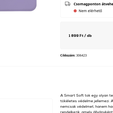
Csomagponton átveh
Nem elérhető
1 899 Ft
/ db
Cikkszám:
306423
A Smart Soft tok egy olyan te
tökéletes védelme jellemezi. 
nemcsak védelmet, hanem haszn
rendelkezik, amely állványkén