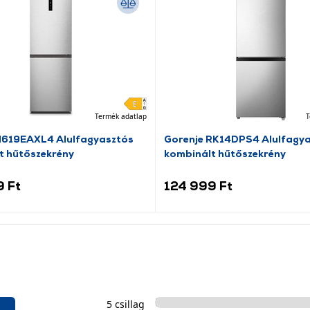
Termék adatlap
T
N619EAXL4 Alulfagyasztós
Gorenje RK14DPS4 Alulfagy
t hűtőszekrény
kombinált hűtőszekrény
9 Ft
124 999 Ft
5 csillag