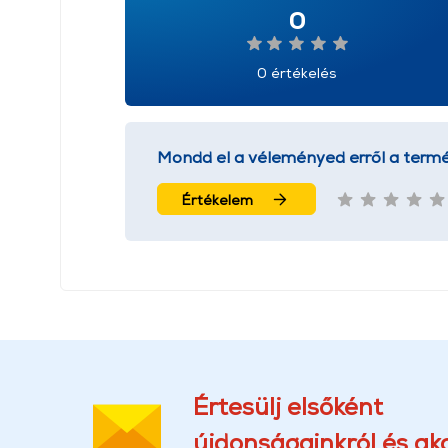
0
0 értékelés
Mondd el a véleményed erről a termé
Értékelem
Értesülj elsőként
újdonságainkról és akc