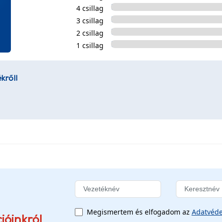
4 csillag
3 csillag
2 csillag
1 csillag
kről!
Megismertem és elfogadom az
Adatvéde
ióinkról