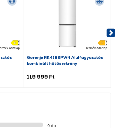
ermék adatlap
Termék adatlap
asztós
Gorenje RK4182PW4 Alulfagyasztós
Dreame
kombinált hűtőszekrény
porsz
119 999 Ft
69 9
0 db