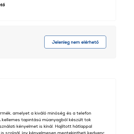
ető
Jelenleg nem elérhető
rmék, amelyet a kiváló minőség és a telefon
A kellemes tapintású műanyagból készült tok
álati kényelmet is kínál. Hajlított hátlappal
t is szolgál, így kényelmesen megtekintheti kedvenc