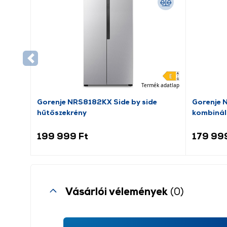
Termék adatlap
Gorenje NRS8182KX Side by side
Gorenje 
hűtőszekrény
kombinál
199 999 Ft
179 99
Vásárlói vélemények
(0)