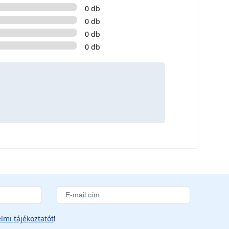
0 db
0 db
0 db
0 db
lmi tájékoztatót
!