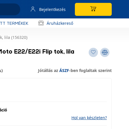
Bejelentkezés
Áruházkereső
OTT TERMÉKEK
, lila (156320)
to E22/E22i Flip tok, lila
Jótállás az
ÁSZF
-ben foglaltak szerint
s)
áció
Hol van készleten?