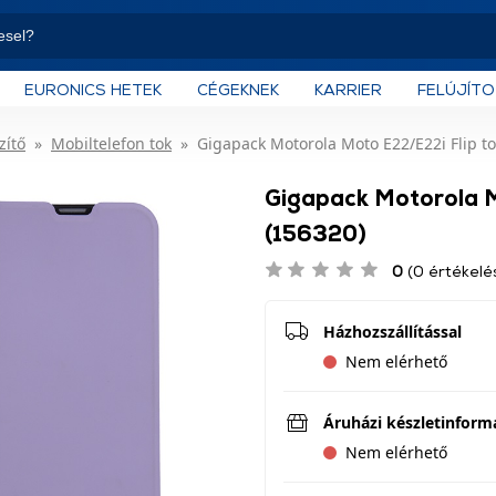
EURONICS HETEK
CÉGEKNEK
KARRIER
FELÚJÍT
zítő
Mobiltelefon tok
Gigapack Motorola Moto E22/E22i Flip tok
Gigapack Motorola Mo
(156320)
0
(0 értékelé
Házhozszállítással
Nem elérhető
Áruházi készletinform
Nem elérhető