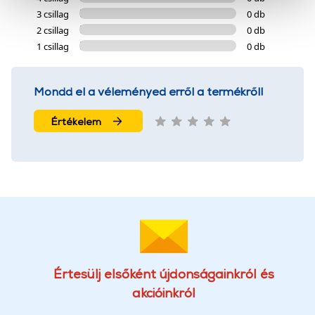
cookie-k személyazonosítására nem alkalmasak,
3 csillag
0 db
szolgáltatásaink biztosításához szükségesek. Az oldal
2 csillag
0 db
használatával Ön elfogadja a cookie-k használatát.
1 csillag
0 db
További információk:
ÁSZF
és
Adatvédelem
Mondd el a véleményed erről a termékről!
Értékelem
Értesülj elsőként újdonságainkról és
akcióinkról