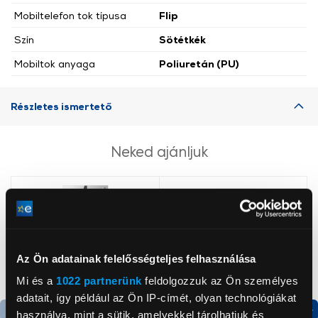
Mobiltelefon tok típusa
Flip
Szín
Sötétkék
Mobiltok anyaga
Poliuretán (PU)
Részletes ismertető
Neked ajánljuk
Az Ön adatainak felelősségteljes felhasználása
Mi és a
1022 partnerünk
feldolgozzuk az Ön személyes
adatait, így például az Ön IP-címét, olyan technológiákat
használva, mint a sütik, amelyekkel tárolhatjuk és