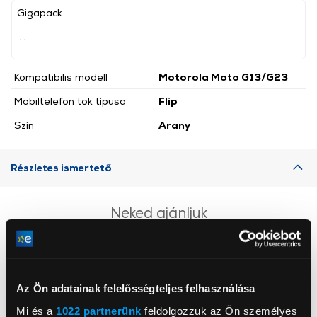
Gigapack
, ,
Kompatibilis modell
Motorola Moto G13/G23
Mobiltelefon tok típusa
Flip
Szín
Arany
Részletes ismertető
Neked ajánljuk
Az Ön adatainak felelősségteljes felhasználása
Mi és a
1022 partnerünk
feldolgozzuk az Ön személyes