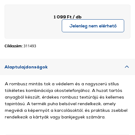
1 099 Ft
/ db
Jelenleg nem elérhető
Cikkszám:
311493
Alaptulajdonságok
A rombusz mintás tok a védelem és a nagyszerű stílus
tökéletes kombinációja okostelefonjához. A huzat tartós
anyagból készült, érdekes rombusz textúrájú és kellemes
tapintású. A termék puha belsővel rendelkezik, amely
megvédi a képernyőt a karcolásoktól, és praktikus zsebbel
rendelkezik a kártyák vagy bankjegyek számára.