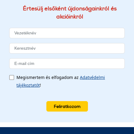
Értesülj elsőként újdonságainkról és
akcióinkról
Megismertem és elfogadom az
Adatvédelmi
tájékoztatót
!
Feliratkozom