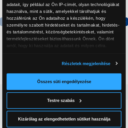
adatait, így például az Ön IP-címét, olyan technológiákat
használva, mint a sütik, amelyekkel tárolhatjuk és
hozzáférünk az Ön adataihoz a készülékén, hogy
személyre szabott hirdetéseket és tartalmakat, hirdetés-
Termék adatlap
Termék adatlap
és tartalommérést, közönségbetekintéseket, valamint
termékfejlesztéseket biztosíthassunk Önnek. Ön dönt
arról, hogy ki használja az adatait és milyen célra.
Gorenje NRS8182KX Side
Gorenje N619EAXL4
by side hűtőszekrény
Alulfagyasztós
Ha engedélyezi, a következőt is meg szeretnénk tenni:
kombinált hűtőszekrény
Részletek megjelenítése
Információgyűjtés az Ön földrajzi
199 999 Ft
179 999 Ft
elhelyezkedéséről pár méteres pontossággal
Az Ön készülékén beazonosítása annak konkrét
Összes süti engedélyezése
tulajdonságainak (ujjlenyomat) aktív ellenőrzésével
Vásárlói vélemények
(0)
Tudjon meg többet személyes adatainak feldolgozási
Testre szabás
módjairól és adja meg preferenciáit a
Részletek
pontban
. Bármikor módosíthatja vagy visszavonhatja a
0
Sütinyilatkozathoz való hozzájárulását.
Kizárólag az elengedhetetlen sütiket használja