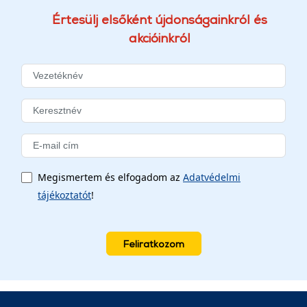
Értesülj elsőként újdonságainkról és
akcióinkról
Megismertem és elfogadom az
Adatvédelmi
tájékoztatót
!
Feliratkozom