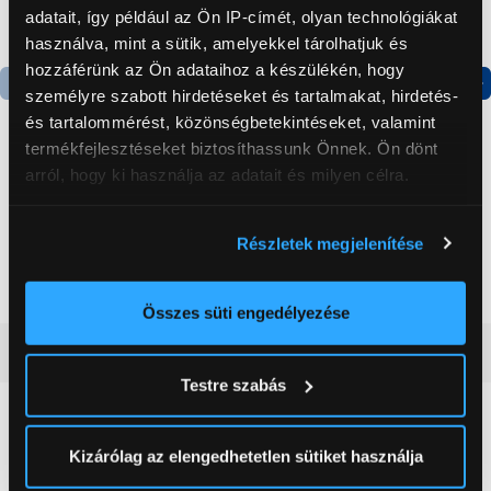
adatait, így például az Ön IP-címét, olyan technológiákat
használva, mint a sütik, amelyekkel tárolhatjuk és
hozzáférünk az Ön adataihoz a készülékén, hogy
személyre szabott hirdetéseket és tartalmakat, hirdetés-
Termék adatlap
Termék adatlap
és tartalommérést, közönségbetekintéseket, valamint
termékfejlesztéseket biztosíthassunk Önnek. Ön dönt
arról, hogy ki használja az adatait és milyen célra.
Gorenje NRS8182KX Side
Gorenje N619EAXL4
by side hűtőszekrény
Alulfagyasztós
Ha engedélyezi, a következőt is meg szeretnénk tenni:
kombinált hűtőszekrény
Részletek megjelenítése
Információgyűjtés az Ön földrajzi
199 999 Ft
179 999 Ft
elhelyezkedéséről pár méteres pontossággal
Az Ön készülékén beazonosítása annak konkrét
Összes süti engedélyezése
tulajdonságainak (ujjlenyomat) aktív ellenőrzésével
Vásárlói vélemények
(0)
Tudjon meg többet személyes adatainak feldolgozási
Testre szabás
módjairól és adja meg preferenciáit a
Részletek
pontban
. Bármikor módosíthatja vagy visszavonhatja a
0
Sütinyilatkozathoz való hozzájárulását.
Kizárólag az elengedhetetlen sütiket használja