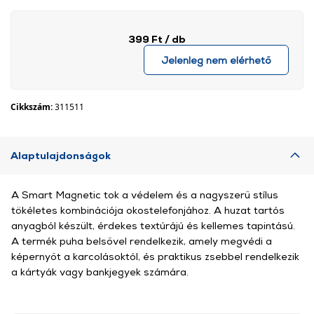
399 Ft
/ db
Jelenleg nem elérhető
Cikkszám:
311511
Alaptulajdonságok
A Smart Magnetic tok a védelem és a nagyszerű stílus
tökéletes kombinációja okostelefonjához. A huzat tartós
anyagból készült, érdekes textúrájú és kellemes tapintású.
A termék puha belsővel rendelkezik, amely megvédi a
képernyőt a karcolásoktól, és praktikus zsebbel rendelkezik
a kártyák vagy bankjegyek számára.