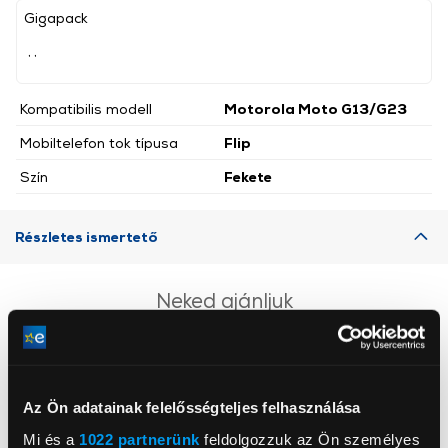
Gigapack
, ,
Kompatibilis modell
Motorola Moto G13/G23
Mobiltelefon tok típusa
Flip
Szín
Fekete
Részletes ismertető
Neked ajánljuk
Az Ön adatainak felelősségteljes felhasználása
Mi és a
1022 partnerünk
feldolgozzuk az Ön személyes