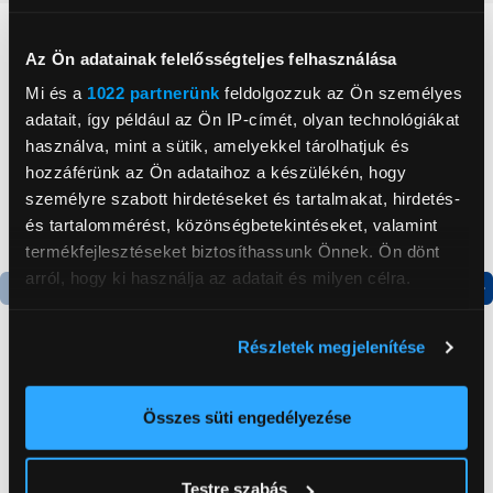
Neked ajánljuk
Az Ön adatainak felelősségteljes felhasználása
Mi és a
1022 partnerünk
feldolgozzuk az Ön személyes
adatait, így például az Ön IP-címét, olyan technológiákat
használva, mint a sütik, amelyekkel tárolhatjuk és
hozzáférünk az Ön adataihoz a készülékén, hogy
személyre szabott hirdetéseket és tartalmakat, hirdetés-
és tartalommérést, közönségbetekintéseket, valamint
termékfejlesztéseket biztosíthassunk Önnek. Ön dönt
arról, hogy ki használja az adatait és milyen célra.
Termék adatlap
Termék adatlap
Ha engedélyezi, a következőt is meg szeretnénk tenni:
Részletek megjelenítése
Információgyűjtés az Ön földrajzi
elhelyezkedéséről pár méteres pontossággal
Gorenje NRS8182KX Side
Gorenje N619EAXL4
Az Ön készülékén beazonosítása annak konkrét
Összes süti engedélyezése
by side hűtőszekrény
Alulfagyasztós
tulajdonságainak (ujjlenyomat) aktív ellenőrzésével
kombinált hűtőszekrény
199 999 Ft
179 999 Ft
Tudjon meg többet személyes adatainak feldolgozási
Testre szabás