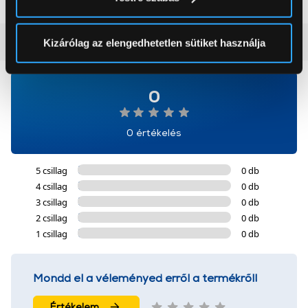
módjairól és adja meg preferenciáit a
Részletek
pontban
. Bármikor módosíthatja vagy visszavonhatja a
Sütinyilatkozathoz való hozzájárulását.
Vásárlói vélemények
(0)
Kizárólag az elengedhetetlen sütiket használja
Az Eunonics.hu webáruházunk ún. süti vagy cookie file-
okat használ, melyeket az Ön gépén tárol a rendszer. A
0
cookie-k személyazonosítására nem alkalmasak,
szolgáltatásaink biztosításához szükségesek. Az oldal
0 értékelés
használatával Ön elfogadja a cookie-k használatát.
További információk:
ÁSZF
és
Adatvédelem
5 csillag
0 db
4 csillag
0 db
3 csillag
0 db
2 csillag
0 db
1 csillag
0 db
Mondd el a véleményed erről a termékről!
Értékelem