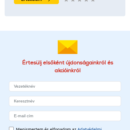
Értesülj elsőként újdonságainkról és
akcióinkról
Megismertem és elfogadom az
Adatvédelmi