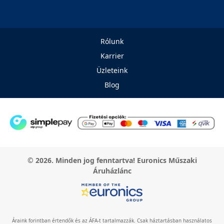
Rólunk
Karrier
Üzleteink
Blog
© 2026. Minden jog fenntartva! Euronics Műszaki
Áruházlánc
Áraink forintban értendők és az ÁFA-t tartalmazzák. Csak háztartásban használatos