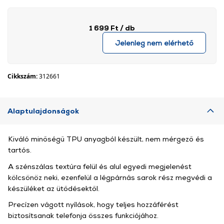
1 699 Ft
/ db
Jelenleg nem elérhető
Cikkszám:
312661
Alaptulajdonságok
Kiváló minőségű TPU anyagból készült, nem mérgező és
tartós.
A szénszálas textúra felül és alul egyedi megjelenést
kölcsönöz neki, ezenfelül a légpárnás sarok rész megvédi a
készüléket az ütődésektől.
Precízen vágott nyílások, hogy teljes hozzáférést
biztosítsanak telefonja összes funkciójához.