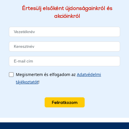
Értesülj elsőként újdonságainkról és
akcióinkról
Megismertem és elfogadom az
Adatvédelmi
tájékoztatót
!
Feliratkozom