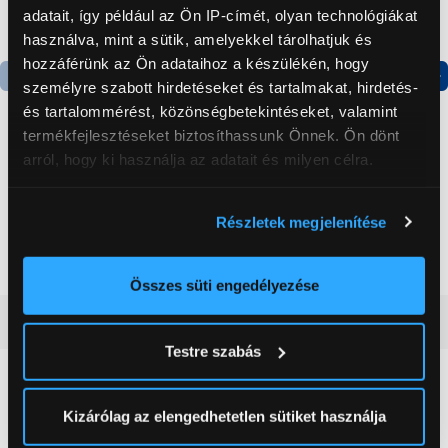
adatait, így például az Ön IP-címét, olyan technológiákat
használva, mint a sütik, amelyekkel tárolhatjuk és
hozzáférünk az Ön adataihoz a készülékén, hogy
személyre szabott hirdetéseket és tartalmakat, hirdetés-
Termék adatlap
Termék adatlap
és tartalommérést, közönségbetekintéseket, valamint
termékfejlesztéseket biztosíthassunk Önnek. Ön dönt
arról, hogy ki használja az adatait és milyen célra.
Gorenje NRS8182KX Side
Gorenje N619EAXL4
by side hűtőszekrény
Alulfagyasztós
Ha engedélyezi, a következőt is meg szeretnénk tenni:
kombinált hűtőszekrény
Részletek megjelenítése
Információgyűjtés az Ön földrajzi
199 999 Ft
179 999 Ft
elhelyezkedéséről pár méteres pontossággal
Az Ön készülékén beazonosítása annak konkrét
Összes süti engedélyezése
tulajdonságainak (ujjlenyomat) aktív ellenőrzésével
Vásárlói vélemények
(0)
Tudjon meg többet személyes adatainak feldolgozási
Testre szabás
módjairól és adja meg preferenciáit a
Részletek
pontban
. Bármikor módosíthatja vagy visszavonhatja a
0
Sütinyilatkozathoz való hozzájárulását.
Kizárólag az elengedhetetlen sütiket használja