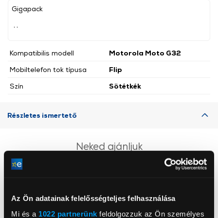
Gigapack
, ,
Kompatibilis modell
Motorola Moto G32
Mobiltelefon tok típusa
Flip
Szín
Sötétkék
Részletes ismertető
Neked ajánljuk
Az Ön adatainak felelősségteljes felhasználása
Mi és a
1022 partnerünk
feldolgozzuk az Ön személyes