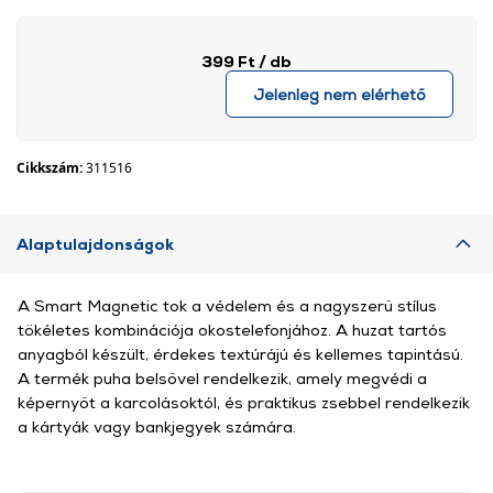
399 Ft
/ db
Jelenleg nem elérhető
Cikkszám:
311516
Alaptulajdonságok
A Smart Magnetic tok a védelem és a nagyszerű stílus
tökéletes kombinációja okostelefonjához. A huzat tartós
anyagból készült, érdekes textúrájú és kellemes tapintású.
A termék puha belsővel rendelkezik, amely megvédi a
képernyőt a karcolásoktól, és praktikus zsebbel rendelkezik
a kártyák vagy bankjegyek számára.