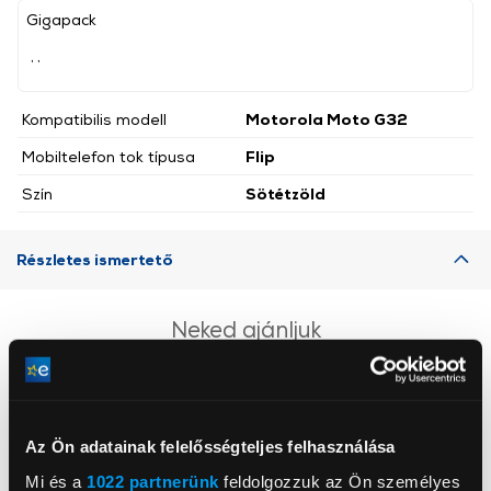
Gigapack
, ,
Kompatibilis modell
Motorola Moto G32
Mobiltelefon tok típusa
Flip
Szín
Sötétzöld
Részletes ismertető
Neked ajánljuk
Az Ön adatainak felelősségteljes felhasználása
Mi és a
1022 partnerünk
feldolgozzuk az Ön személyes