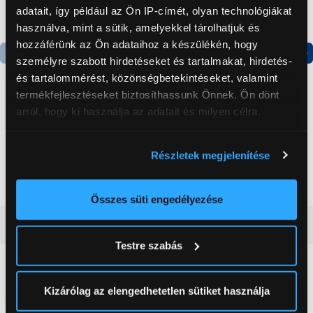
adatait, így például az Ön IP-címét, olyan technológiákat
használva, mint a sütik, amelyekkel tárolhatjuk és
hozzáférünk az Ön adataihoz a készülékén, hogy
személyre szabott hirdetéseket és tartalmakat, hirdetés-
Termék adatlap
Termék adatlap
és tartalommérést, közönségbetekintéseket, valamint
termékfejlesztéseket biztosíthassunk Önnek. Ön dönt
arról, hogy ki használja az adatait és milyen célra.
Gorenje NRS8182KX Side
Gorenje N619EAXL4
by side hűtőszekrény
Alulfagyasztós
Ha engedélyezi, a következőt is meg szeretnénk tenni:
kombinált hűtőszekrény
Részletek megjelenítése
Információgyűjtés az Ön földrajzi
199 999 Ft
179 999 Ft
elhelyezkedéséről pár méteres pontossággal
Az Ön készülékén beazonosítása annak konkrét
Összes süti engedélyezése
tulajdonságainak (ujjlenyomat) aktív ellenőrzésével
Vásárlói vélemények
(0)
Tudjon meg többet személyes adatainak feldolgozási
Testre szabás
módjairól és adja meg preferenciáit a
Részletek
pontban
. Bármikor módosíthatja vagy visszavonhatja a
0
Sütinyilatkozathoz való hozzájárulását.
Kizárólag az elengedhetetlen sütiket használja