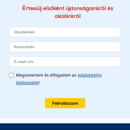
Értesülj elsőként újdonságainkról és
akcióinkról
Megismertem és elfogadom az
Adatvédelmi
tájékoztatót
!
Feliratkozom