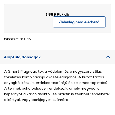
1 899 Ft
/ db
Jelenleg nem elérhető
Cikkszám:
311515
Alaptulajdonságok
A Smart Magnetic tok a védelem és a nagyszerű stílus
tökéletes kombinációja okostelefonjához. A huzat tartós
anyagból készült, érdekes textúrájú és kellemes tapintású.
A termék puha belsővel rendelkezik, amely megvédi a
képernyőt a karcolásoktól, és praktikus zsebbel rendelkezik
a kártyák vagy bankjegyek számára.