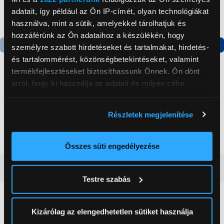
adatait, így például az Ön IP-címét, olyan technológiákat
használva, mint a sütik, amelyekkel tárolhatjuk és
hozzáférünk az Ön adataihoz a készülékén, hogy
személyre szabott hirdetéseket és tartalmakat, hirdetés-
Termék adatlap
Termék adatlap
és tartalommérést, közönségbetekintéseket, valamint
termékfejlesztéseket biztosíthassunk Önnek. Ön dönt
arról, hogy ki használja az adatait és milyen célra.
Gorenje NRS8182KX Side
Gorenje N619EAXL4
by side hűtőszekrény
Alulfagyasztós
Ha engedélyezi, a következőt is meg szeretnénk tenni:
kombinált hűtőszekrény
Részletek megjelenítése
Információgyűjtés az Ön földrajzi
199 999 Ft
179 999 Ft
elhelyezkedéséről pár méteres pontossággal
Az Ön készülékén beazonosítása annak konkrét
Összes süti engedélyezése
tulajdonságainak (ujjlenyomat) aktív ellenőrzésével
Vásárlói vélemények
(0)
Tudjon meg többet személyes adatainak feldolgozási
Testre szabás
módjairól és adja meg preferenciáit a
Részletek
pontban
. Bármikor módosíthatja vagy visszavonhatja a
0
Sütinyilatkozathoz való hozzájárulását.
Kizárólag az elengedhetetlen sütiket használja