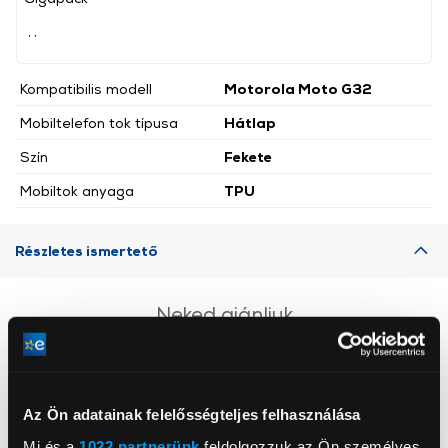
, ,
Kompatibilis modell
Motorola Moto G32
Mobiltelefon tok típusa
Hátlap
Szín
Fekete
Mobiltok anyaga
TPU
Részletes ismertető
Neked ajánljuk
Az Ön adatainak felelősségteljes felhasználása
Mi és a
1022 partnerünk
feldolgozzuk az Ön személyes