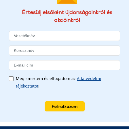
Értesülj elsőként újdonságainkról és
akcióinkról
Megismertem és elfogadom az
Adatvédelmi
tájékoztatót
!
Feliratkozom