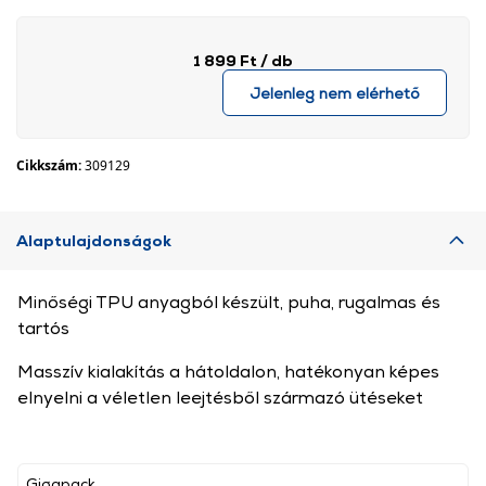
1 899 Ft
/ db
Jelenleg nem elérhető
Cikkszám:
309129
Alaptulajdonságok
Minőségi TPU anyagból készült, puha, rugalmas és
tartós
Masszív kialakítás a hátoldalon, hatékonyan képes
elnyelni a véletlen leejtésből származó ütéseket
Gigapack