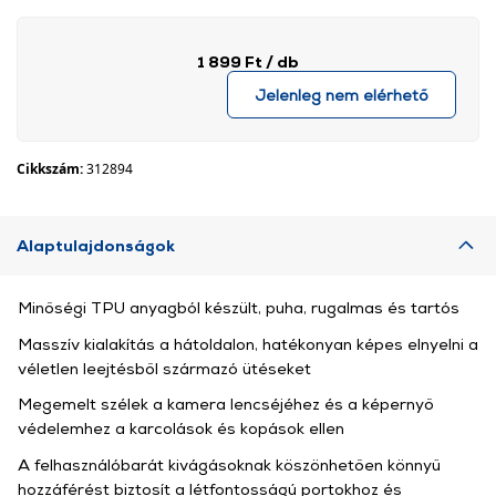
1 899 Ft
/ db
Jelenleg nem elérhető
Cikkszám:
312894
Alaptulajdonságok
Minőségi TPU anyagból készült, puha, rugalmas és tartós
Masszív kialakítás a hátoldalon, hatékonyan képes elnyelni a
véletlen leejtésből származó ütéseket
Megemelt szélek a kamera lencséjéhez és a képernyő
védelemhez a karcolások és kopások ellen
A felhasználóbarát kivágásoknak köszönhetően könnyű
hozzáférést biztosít a létfontosságú portokhoz és