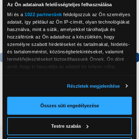
Az Ön adatainak felelősségteljes felhasználása
Mi és a
1022 partnerünk
feldolgozzuk az Ön személyes
adatait, így például az Ön IP-címét, olyan technológiákat
használva, mint a sütik, amelyekkel tárolhatjuk és
hozzáférünk az Ön adataihoz a készülékén, hogy
személyre szabott hirdetéseket és tartalmakat, hirdetés-
és tartalommérést, közönségbetekintéseket, valamint
termékfejlesztéseket biztosíthassunk Önnek. Ön dönt
Termék adatlap
Termék adatlap
arról, hogy ki használja az adatait és milyen célra.
Ha engedélyezi, a következőt is meg szeretnénk tenni:
Részletek megjelenítése
Gorenje NRS8182KX Side
Gorenje N619EAXL4
Információgyűjtés az Ön földrajzi
by side hűtőszekrény
Alulfagyasztós
elhelyezkedéséről pár méteres pontossággal
kombinált hűtőszekrény
Az Ön készülékén beazonosítása annak konkrét
Összes süti engedélyezése
199 999 Ft
179 999 Ft
tulajdonságainak (ujjlenyomat) aktív ellenőrzésével
Tudjon meg többet személyes adatainak feldolgozási
Testre szabás
módjairól és adja meg preferenciáit a
Részletek
Vásárlói vélemények
(0)
pontban
. Bármikor módosíthatja vagy visszavonhatja a