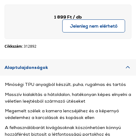
1 899 Ft
/ db
Jelenleg nem elérhető
Cikkszám:
312892
Alaptulajdonságok
Minőségi TPU anyagból készült, puha, rugalmas és tartós
Masszív kialakítás a hátoldalon, hatékonyan képes elnyelni a
véletlen leejtésből származó ütéseket
Megemelt szélek a kamera lencséjéhez és a képernyő
védelemhez a karcolások és kopások ellen
A felhasználóbarát kivágásoknak köszönhetően könnyű
hozzáférést biztosít a létfontosságú portokhoz és