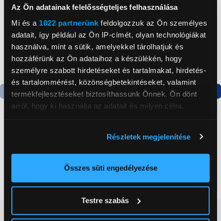
Az Ön adatainak felelősségteljes felhasználása
Mi és a
1022 partnerünk
feldolgozzuk az Ön személyes
adatait, így például az Ön IP-címét, olyan technológiákat
használva, mint a sütik, amelyekkel tárolhatjuk és
hozzáférünk az Ön adataihoz a készülékén, hogy
személyre szabott hirdetéseket és tartalmakat, hirdetés-
és tartalommérést, közönségbetekintéseket, valamint
termékfejlesztéseket biztosíthassunk Önnek. Ön dönt
Termék adatlap
Termék adatlap
arról, hogy ki használja az adatait és milyen célra.
Ha engedélyezi, a következőt is meg szeretnénk tenni:
Részletek megjelenítése
Gorenje NRS8182KX Side
Gorenje N619EAXL4
Információgyűjtés az Ön földrajzi
by side hűtőszekrény
Alulfagyasztós
elhelyezkedéséről pár méteres pontossággal
kombinált hűtőszekrény
Az Ön készülékén beazonosítása annak konkrét
Összes süti engedélyezése
199 999 Ft
179 999 Ft
tulajdonságainak (ujjlenyomat) aktív ellenőrzésével
Tudjon meg többet személyes adatainak feldolgozási
Testre szabás
módjairól és adja meg preferenciáit a
Részletek
Vásárlói vélemények
(0)
pontban
. Bármikor módosíthatja vagy visszavonhatja a