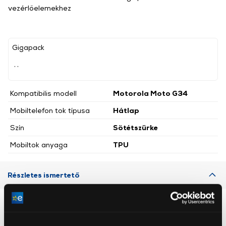
vezérlőelemekhez
Gigapack
, ,
Kompatibilis modell
Motorola Moto G34
Mobiltelefon tok típusa
Hátlap
Szín
Sötétszürke
Mobiltok anyaga
TPU
Részletes ismertető
Neked ajánljuk