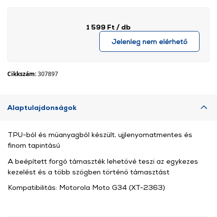
1 599 Ft
/ db
Jelenleg nem elérhető
Cikkszám:
307897
Alaptulajdonságok
TPU-ból és műanyagból készült, ujjlenyomatmentes és
finom tapintású
A beépített forgó támaszték lehetővé teszi az egykezes
kezelést és a több szögben történő támasztást
Kompatibilitás: Motorola Moto G34 (XT-2363)