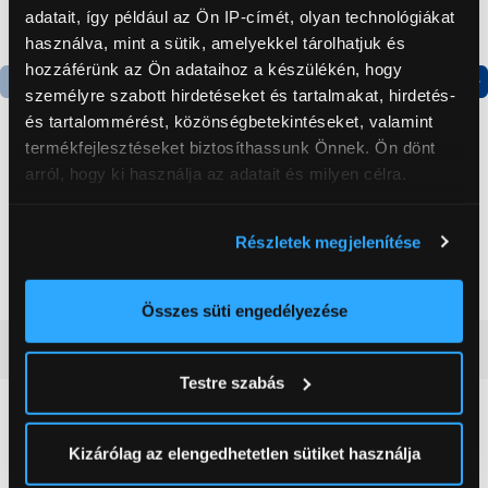
adatait, így például az Ön IP-címét, olyan technológiákat
használva, mint a sütik, amelyekkel tárolhatjuk és
hozzáférünk az Ön adataihoz a készülékén, hogy
személyre szabott hirdetéseket és tartalmakat, hirdetés-
Termék adatlap
Termék adatlap
és tartalommérést, közönségbetekintéseket, valamint
termékfejlesztéseket biztosíthassunk Önnek. Ön dönt
arról, hogy ki használja az adatait és milyen célra.
Gorenje NRS8182KX Side
Gorenje N619EAXL4
by side hűtőszekrény
Alulfagyasztós
Ha engedélyezi, a következőt is meg szeretnénk tenni:
kombinált hűtőszekrény
Részletek megjelenítése
Információgyűjtés az Ön földrajzi
199 999 Ft
179 999 Ft
elhelyezkedéséről pár méteres pontossággal
Az Ön készülékén beazonosítása annak konkrét
Összes süti engedélyezése
tulajdonságainak (ujjlenyomat) aktív ellenőrzésével
Vásárlói vélemények
(0)
Tudjon meg többet személyes adatainak feldolgozási
Testre szabás
módjairól és adja meg preferenciáit a
Részletek
pontban
. Bármikor módosíthatja vagy visszavonhatja a
0
Sütinyilatkozathoz való hozzájárulását.
Kizárólag az elengedhetetlen sütiket használja