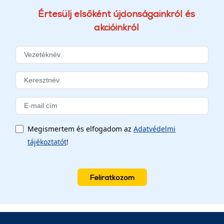
Értesülj elsőként újdonságainkról és
akcióinkról
Megismertem és elfogadom az
Adatvédelmi
tájékoztatót
!
Feliratkozom