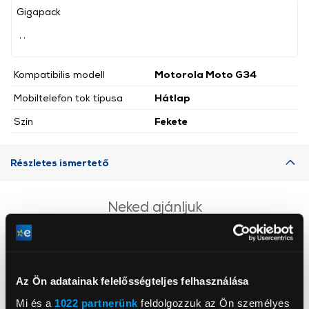
Gigapack
, ,
Kompatibilis modell
Motorola Moto G34
Mobiltelefon tok típusa
Hátlap
Szín
Fekete
Részletes ismertető
Neked ajánljuk
Az Ön adatainak felelősségteljes felhasználása
Mi és a
1022 partnerünk
feldolgozzuk az Ön személyes