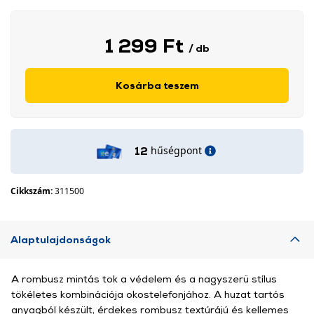
1 299 Ft
/ db
Kosárba teszem
hűségpont
12
Cikkszám:
311500
Alaptulajdonságok
A rombusz mintás tok a védelem és a nagyszerű stílus
tökéletes kombinációja okostelefonjához. A huzat tartós
anyagból készült, érdekes rombusz textúrájú és kellemes