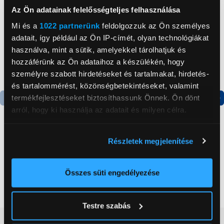
Az Ön adatainak felelősségteljes felhasználása
Mi és a
1022 partnerünk
feldolgozzuk az Ön személyes
adatait, így például az Ön IP-címét, olyan technológiákat
használva, mint a sütik, amelyekkel tárolhatjuk és
hozzáférünk az Ön adataihoz a készülékén, hogy
személyre szabott hirdetéseket és tartalmakat, hirdetés-
és tartalommérést, közönségbetekintéseket, valamint
termékfejlesztéseket biztosíthassunk Önnek. Ön dönt
arról, hogy ki használja az adatait és milyen célra.
Termék adatlap
Termék adatlap
Ha engedélyezi, a következőt is meg szeretnénk tenni:
Részletek megjelenítése
Gorenje NRS8182KX Side
Gorenje N619EAXL4
Információgyűjtés az Ön földrajzi
by side hűtőszekrény
Alulfagyasztós
elhelyezkedéséről pár méteres pontossággal
kombinált hűtőszekrény
Az Ön készülékén beazonosítása annak konkrét
Összes süti engedélyezése
199 999 Ft
179 999 Ft
tulajdonságainak (ujjlenyomat) aktív ellenőrzésével
Tudjon meg többet személyes adatainak feldolgozási
Testre szabás
módjairól és adja meg preferenciáit a
Részletek
Vásárlói vélemények
(0)
pontban
. Bármikor módosíthatja vagy visszavonhatja a